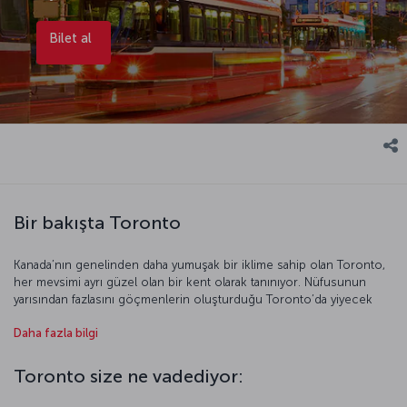
Bilet al
Bir bakışta Toronto
Kanada’nın genelinden daha yumuşak bir iklime sahip olan Toronto,
her mevsimi ayrı güzel olan bir kent olarak tanınıyor. Nüfusunun
yarısından fazlasını göçmenlerin oluşturduğu Toronto’da yiyecek
seçenekleri de buradaki kozmopolit hayatın bir uzantısı olarak çok
Daha fazla bilgi
çeşitli. Toronto gezinize, 533 metre yüksekliğe sahip CN Tower’da
kentin muhteşem manzarasını seyrederek başlayabilirsiniz. Tarih ve
müze seviyorsanız masallardan çıkmış gibi duran Casa Loma
Toronto size ne vadediyor:
Şatosu’nu, ilginç Bata Ayakkabı Müzesi’ni, Ontario Kraliyet Müzesi’ni
ve Cézanne, Van Gogh ve Picasso gibi ünü ressamların yapıtlarını