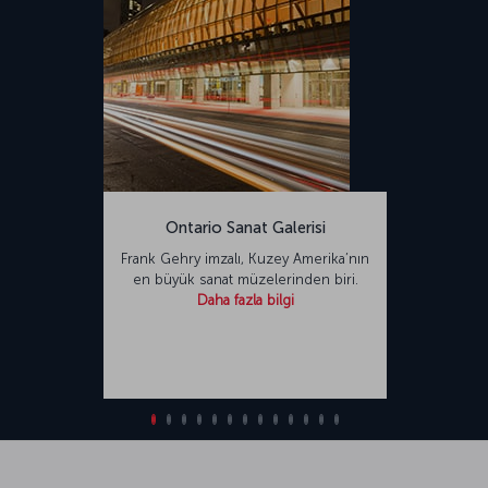
Ontario Sanat Galerisi
Frank Gehry imzalı, Kuzey Amerika’nın
en büyük sanat müzelerinden biri.
Daha fazla bilgi