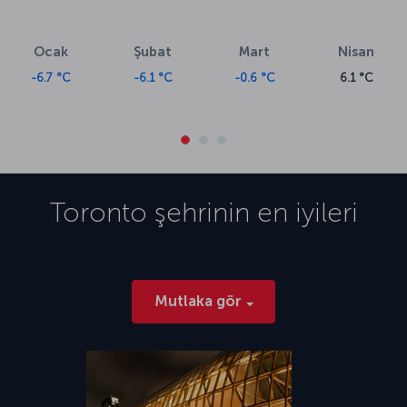
Ocak
Şubat
Mart
Nisan
-6.7 °C
-6.1 °C
-0.6 °C
6.1 °C
Toronto
şehrinin en iyileri
Mutlaka gör