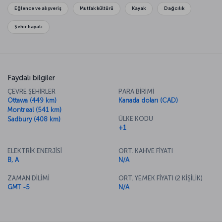
görebileceğiniz Ontario Sanat Galerisi’ni gezebilirsiniz. Toronto
Eğlence ve alışveriş
Mutfak kültürü
Kayak
Dağcılık
Adaları’ndaki eğlence parkında adrenalin seviyenizi yükseltirken,
kentin yerel yemekler sunan restoranlarında Toronto klasiği olarak
Şehir hayatı
sayılan turna balığı ve ıstakozu deneyebilirsiniz.
Kanada'nın öne çıkan gezilecek görülecek noktaları için
Kanada
Uçak Bileti
sayfamızı inceleyebilirsiniz.
Faydalı bilgiler
ÇEVRE ŞEHİRLER
PARA BİRİMİ
Ottawa (449 km)
Kanada doları (CAD)
Montreal (541 km)
ÜLKE KODU
Sadbury (408 km)
+1
ELEKTRİK ENERJİSİ
ORT. KAHVE FİYATI
B, A
N/A
ZAMAN DİLİMİ
ORT. YEMEK FİYATI (2 KİŞİLİK)
GMT -5
N/A