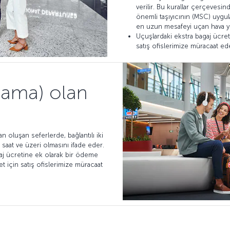
verilir. Bu kurallar çerçevesi
önemli taşıyıcının (MSC) uygula
en uzun mesafeyi uçan hava yol
Uçuşlardaki ekstra bagaj ücret
satış ofislerimize müracaat ede
lama) olan
n oluşan seferlerde, bağlantılı iki
aat ve üzeri olmasını ifade eder.
aj ücretine ek olarak bir ödeme
t için satış ofislerimize müracaat