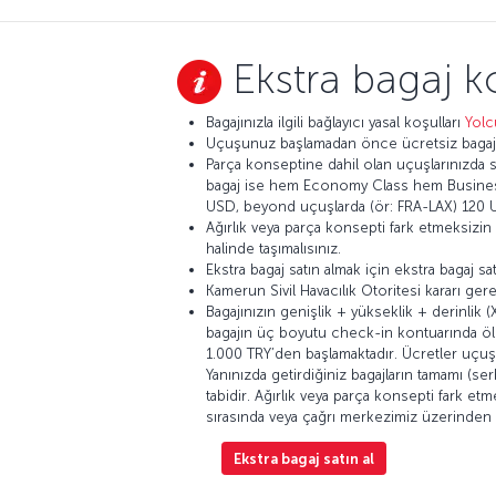
Ekstra bagaj k
Bagajınızla ilgili bağlayıcı yasal koşulları
Yolc
Uçuşunuz başlamadan önce ücretsiz bagaj h
Parça konseptine dahil olan uçuşlarınızda s
bagaj ise hem Economy Class hem Business Cl
USD, beyond uçuşlarda (ör: FRA-LAX) 120 USD
Ağırlık veya parça konsepti fark etmeksizin 
halinde taşımalısınız.
Ekstra bagaj satın almak için ekstra bagaj sat
Kamerun Sivil Havacılık Otoritesi kararı ger
Bagajınızın genişlik + yükseklik + derinlik
bagajın üç boyutu check-in kontuarında ölçül
1.000 TRY’den başlamaktadır. Ücretler uçuş
Yanınızda getirdiğiniz bagajların tamamı (s
tabidir. Ağırlık veya parça konsepti fark etm
sırasında veya çağrı merkezimiz üzerinden y
Ekstra bagaj satın al