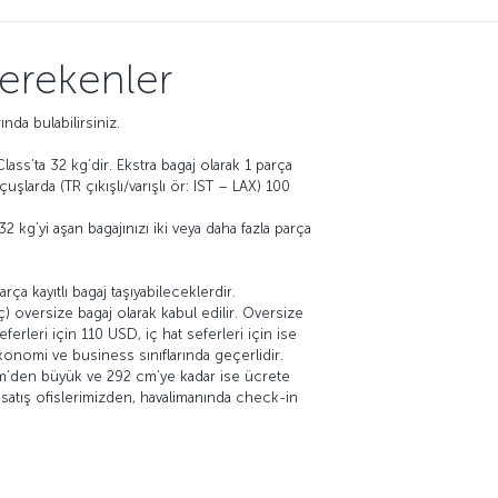
erekenler
ında bulabilirsiniz.
ass’ta 32 kg’dir. Ekstra bagaj olarak 1 parça
larda (TR çıkışlı/varışlı ör: IST – LAX) 100
 kg’yi aşan bagajınızı iki veya daha fazla parça
a kayıtlı bagaj taşıyabileceklerdir.
) oversize bagaj olarak kabul edilir. Oversize
erleri için 110 USD, iç hat seferleri için ise
onomi ve business sınıflarında geçerlidir.
8 cm’den büyük ve 292 cm’ye kadar ise ücrete
yi satış ofislerimizden, havalimanında check-in