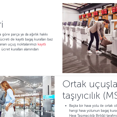
i
 göre parça ya da ağırlık hakkı
creti de kayıtlı bagaj kuralları baz
ulanan uçuş noktalarımızı
kayıtlı
ücret kuralları alanından
Ortak uçuşl
taşıyıcılık (
Başka bir hava yolu ile ortak o
hangi hava yolunun bagaj kurall
Hava Taşımacılığı Birliği) tar