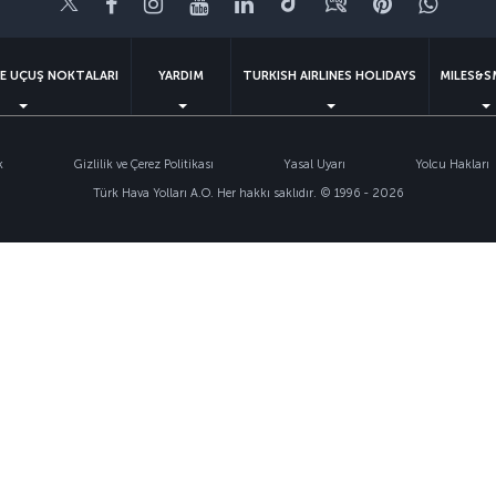
Twitter
Facebook
Instagram
Youtube
LinkedIn
Tiktok
Blog
Pinterest
What
VE UÇUŞ NOKTALARI
YARDIM
TURKISH AIRLINES HOLIDAYS
MILES&S
k
Gizlilik ve Çerez Politikası
Yasal Uyarı
Yolcu Hakları
Türk Hava Yolları A.O. Her hakkı saklıdır. © 1996 - 2026