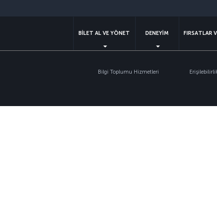
BİLET AL VE YÖNET
DENEYİM
FIRSATLAR 
Bilgi Toplumu Hizmetleri
Erişilebilirli