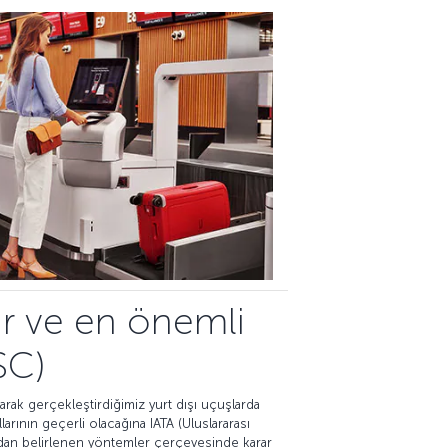
ar ve en önemli
MSC)
larak gerçekleştirdiğimiz yurt dışı uçuşlarda
arının geçerli olacağına IATA (Uluslararası
afından belirlenen yöntemler çerçevesinde karar