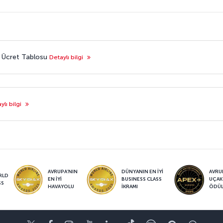
el Ücret Tablosu
Detaylı bilgi
ylı bilgi
AVRUPA’NIN
DÜNYANIN EN İYİ
AVRUP
RLD
EN İYİ
BUSINESS CLASS
UÇAK
SS
HAVAYOLU
İKRAMI
ÖDÜ