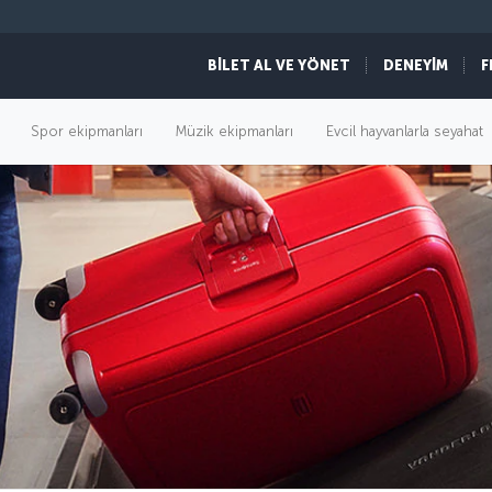
BİLET AL VE YÖNET
DENEYİM
F
Spor ekipmanları
Müzik ekipmanları
Evcil hayvanlarla seyahat