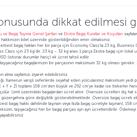
onusunda dikkat edilmesi g
u ve Bagaj Taşıma Genel Şartları
ve
Ekstra Bagaj Kurallar ve Koşulları
sayfalar
akkınızın bilet üzerinde gösterildiğinden emin olmalısınız.
erbest bagaj hakları her bir parça için Economy Class’ta 23 kg, Business Cl
ass için 23 kg’dir. 23 kg – 32 kg arası 1 parça Ekstra bagaj için lokal uçuş
 (istisnai durumlar hariç) ek ücret tahsil edilir.
taşıyacağınız bagajlarınızın bir parçasının maksimum 32 kg olması gerekir. 32
ın alma sayfamızı ziyaret edebilirsiniz.
eği, Kamerun varışlı seferlerde seyahat eden yolcularımız maksimum yedi parç
 (X + Y + Z) toplamı 158 cm’den büyük ve 292 cm’ye kadar ise (tekerler hariç
ür. Limit üzerindeki bagajlardan ücret alınır. Oversize ücretleri dış hat sef
 güzergahına göre değişiklik gösterebilmektedir. Oversize bagaj ücreti ek
erbest bagaj hakkı dahilinde taşınan veya fazla bagaj ücretiyle taşınan), 15
eksizin, taşıyacağınız her bir bagaj parçası ayrı ayrı ücretlendirilir. Ödeme
apabilirsiniz