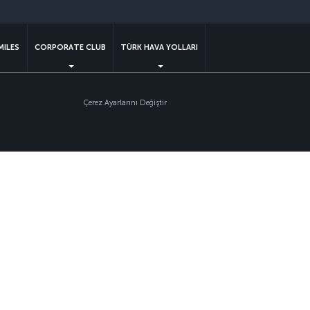
sapp
MILES
CORPORATE CLUB
TÜRK HAVA YOLLARI
Çerez Ayarlarını Değiştir