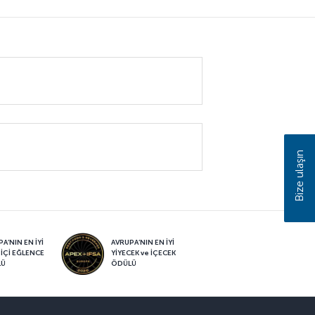
Bize ulaşın
A’NIN EN İYİ
AVRUPA’NIN EN İYİ
 İÇİ EĞLENCE
YİYECEK ve İÇECEK
LÜ
ÖDÜLÜ