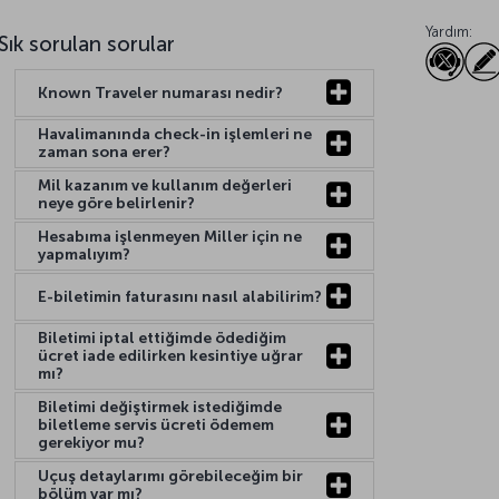
Yardım:
Sık sorulan sorular
Known Traveler numarası nedir?
Havalimanında check-in işlemleri ne
zaman sona erer?
Mil kazanım ve kullanım değerleri
neye göre belirlenir?
Hesabıma işlenmeyen Miller için ne
yapmalıyım?
E-biletimin faturasını nasıl alabilirim?
Biletimi iptal ettiğimde ödediğim
ücret iade edilirken kesintiye uğrar
mı?
Biletimi değiştirmek istediğimde
biletleme servis ücreti ödemem
gerekiyor mu?
Uçuş detaylarımı görebileceğim bir
bölüm var mı?