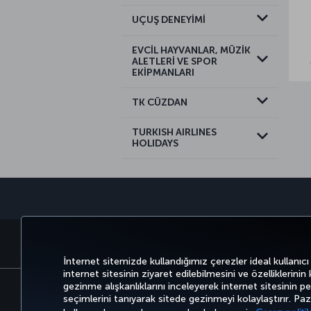
UÇUŞ DENEYİMİ
EVCİL HAYVANLAR, MÜZİK
ALETLERİ VE SPOR
EKİPMANLARI
TK CÜZDAN
TURKISH AIRLINES
HOLIDAYS
BİLET AL VE YÖNET
DENEYİM
İnternet sitemizde kullandığımız çerezler ideal kullanıcı
internet sitesinin ziyaret edilebilmesini ve özelliklerinin
gezinme alışkanlıklarını inceleyerek internet sitesinin perf
seçimlerini tanıyarak sitede gezinmeyi kolaylaştırır. P
Bilgi Toplumu Hizmetleri
Erişilebilirli