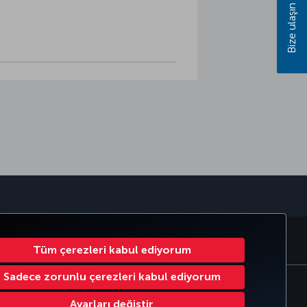
Bize ulaşın
sapp
RATE CLUB
TÜRK HAVA YOLLARI
Tüm çerezleri kabul ediyorum
Sadece zorunlu çerezleri kabul ediyorum
Çerez Ayarlarını Değiştir
Ayarları değiştir