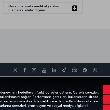
Havalimanında medikal yardım
hizmeti alabilir miyim?
Twitter
Facebook
Instagram
Youtube
LinkedIn
Tiktok
Blog
Pinterest
What
FIRSATLAR VE UÇUŞ NOKTALARI
YARDIM
MILES&SMILES
CORPO
 deneyimini hedefleyen farklı görevler üstlenir. Gerekli çerezler,
 kullanılmasını sağlar. Performans çerezleri, kullanıcıların sitede
ormansını iyileştirir. İşlevsellik çerezleri, kullanıcıların sitedeki
azarlama çerezleri, promosyon ve sosyal medya bilgilerini
k
Gizlilik ve Çerez Politikası
Yasal Uyarı
Yolcu Hakları