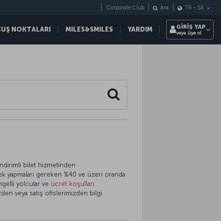
Corporate Club
Ara
TR
-
SA
GİRİŞ YAP
ÇUŞ NOKTALARI
MILES&SMILES
YARDIM
veya üye ol
e
Search
ndirimli bilet hizmetinden
in tek yapmaları gereken %40 ve üzeri oranda
engelli yolcular ve
ücret koşulları
en veya satış ofislerimizden bilgi