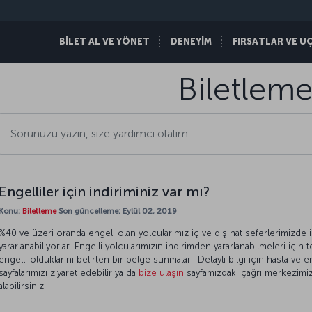
BİLET AL VE YÖNET
DENEYİM
FIRSATLAR VE U
Biletlem
Engelliler için indiriminiz var mı?
Konu:
Biletleme
Son güncelleme: Eylül 02, 2019
%40 ve üzeri oranda engeli olan yolcularımız iç ve dış hat seferlerimizde i
yararlanabiliyorlar. Engelli yolcularımızın indirimden yararlanabilmeleri iç
engelli olduklarını belirten bir belge sunmaları. Detaylı bilgi için hasta ve 
sayfalarımızı ziyaret edebilir ya da
bize ulaşın
sayfamızdaki çağrı merkezimizd
alabilirsiniz.