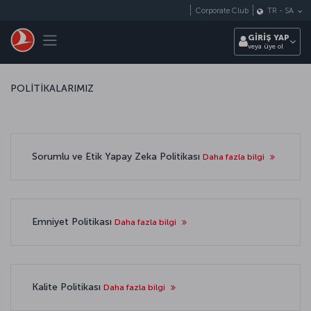
Skip to main content
Corporate Club
TR
-
SA
Toggle navigation
GİRİŞ YAP
veya üye ol
POLİTİKALARIMIZ
Sorumlu ve Etik Yapay Zeka Politikası
Daha fazla bilgi
Emniyet Politikası
Daha fazla bilgi
Kalite Politikası
Daha fazla bilgi