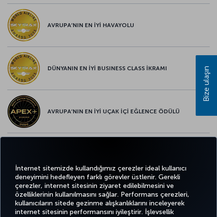
AVRUPA’NIN EN İYİ HAVAYOLU
DÜNYANIN EN İYİ BUSINESS CLASS İKRAMI
Bize ulaşın
AVRUPA’NIN EN İYİ UÇAK İÇİ EĞLENCE ÖDÜLÜ
AVRUPA’NIN EN İYİ YİYECEK ve İÇECEK ÖDÜLÜ
İnternet sitemizde kullandığımız çerezler ideal kullanıcı
deneyimini hedefleyen farklı görevler üstlenir. Gerekli
çerezler, internet sitesinin ziyaret edilebilmesini ve
özelliklerinin kullanılmasını sağlar. Performans çerezleri,
kullanıcıların sitede gezinme alışkanlıklarını inceleyerek
Twitter
Facebook
Instagram
Youtube
LinkedIn
Tiktok
Blog
Pinterest
What
internet sitesinin performansını iyileştirir. İşlevsellik