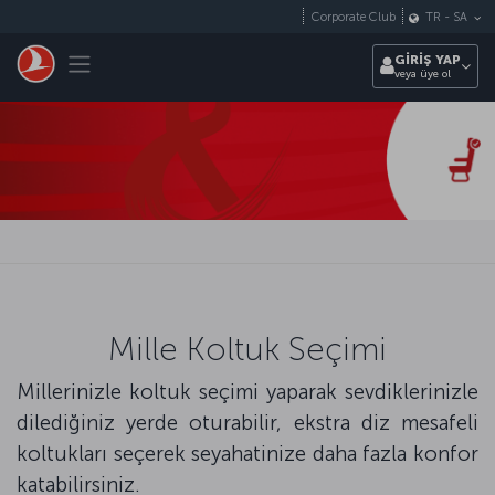
Skip to main content
Corporate Club
TR
-
SA
Toggle navigation
GİRİŞ YAP
veya üye ol
Mille Koltuk Seçimi
Millerinizle koltuk seçimi yaparak sevdiklerinizle
dilediğiniz yerde oturabilir, ekstra diz mesafeli
koltukları seçerek seyahatinize daha fazla konfor
katabilirsiniz.