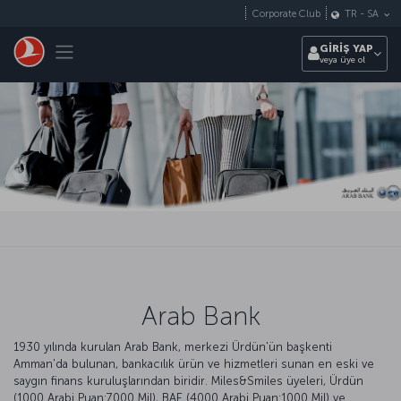
Skip to main content
Corporate Club
TR
-
SA
Toggle navigation
GİRİŞ YAP
veya üye ol
Arab Bank
1930 yılında kurulan Arab Bank, merkezi Ürdün'ün başkenti
Amman'da bulunan, bankacılık ürün ve hizmetleri sunan en eski ve
saygın finans kuruluşlarından biridir. Miles&Smiles üyeleri, Ürdün
(1000 Arabi Puan:7000 Mil), BAE (4000 Arabi Puan:1000 Mil) ve