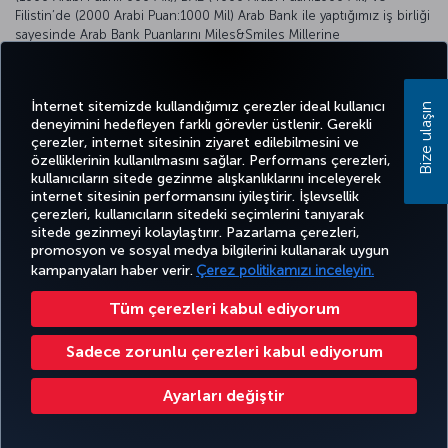
Filistin’de (2000 Arabi Puan:1000 Mil) Arab Bank ile yaptığımız iş birliği
sayesinde Arab Bank Puanlarını Miles&Smiles Millerine
dönüştürebiliyor.
Ayrıntılı bilgi için:
https://www.arabbank.com/
İnternet sitemizde kullandığımız çerezler ideal kullanıcı
Bize ulaşın
deneyimini hedefleyen farklı görevler üstlenir. Gerekli
çerezler, internet sitesinin ziyaret edilebilmesini ve
özelliklerinin kullanılmasını sağlar. Performans çerezleri,
kullanıcıların sitede gezinme alışkanlıklarını inceleyerek
Twitter
Facebook
Instagram
Youtube
LinkedIn
Tiktok
Blog
Pinterest
What
internet sitesinin performansını iyileştirir. İşlevsellik
çerezleri, kullanıcıların sitedeki seçimlerini tanıyarak
sitede gezinmeyi kolaylaştırır. Pazarlama çerezleri,
BİLET
FIRSATLAR
CORPORA
promosyon ve sosyal medya bilgilerini kullanarak uygun
AL VE
DENEYİM
VE UÇUŞ
YARDIM
MILES&SMILES
CLUB
YÖNET
NOKTALARI
kampanyaları haber verir.
Çerez politikamızı inceleyin.
Tüm çerezleri kabul ediyorum
Bilgi Toplumu Hizmetleri
Erişilebilirlik
Gizlilik ve Çerez Politikası
Yasal Uyarı
Yolcu Hakları
Sadece zorunlu çerezleri kabul ediyorum
Çerez Ayarlarını Değiştir
Türk Hava Yolları A.O. Her hakkı saklıdır. © 1996 - 2026
Ayarları değiştir