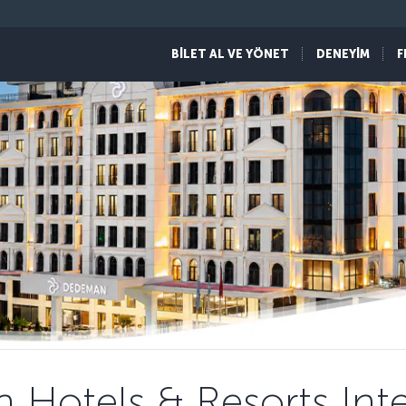
BİLET AL VE YÖNET
DENEYİM
F
Hotels & Resorts Inte