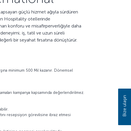
ı kapsayan güçlü hizmet ağıyla sürdüren
 Hospitality otellerinde
man konforu ve misafirperverliğiyle daha
deneyimi; iş, tatil ve uzun süreli
ğerli bir seyahat fırsatına dönüştürür.
başına minimum 500 Mil kazanır. Dönemsel
onaklamaları kampanya kapsamında değerlendirilmez.
Bize ulaşın
ilir.
rtını resepsiyon görevlisine ibraz etmesi