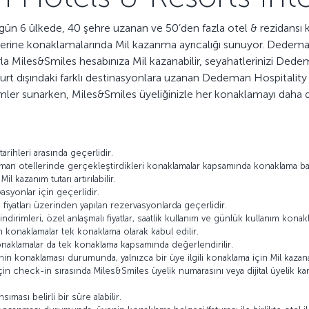
 bugün 6 ülkede, 40 şehre uzanan ve 50’den fazla otel & rezidans
rine konaklamalarında Mil kazanma ayrıcalığı sunuyor. Dedeman
a Miles&Smiles hesabınıza Mil kazanabilir, seyahatlerinizi Dede
n yurt dışındaki farklı destinasyonlara uzanan Dedeman Hospitality 
ümler sunarken, Miles&Smiles üyeliğinizle her konaklamayı daha de
rihleri arasında geçerlidir.
man otellerinde gerçekleştirdikleri konaklamalar kapsamında konaklama 
kazanım tutarı artırılabilir.
syonlar için geçerlidir.
 fiyatları üzerinden yapılan rezervasyonlarda geçerlidir.
 indirimleri, özel anlaşmalı fiyatlar, saatlik kullanım ve günlük kullanım k
n konaklamalar tek konaklama olarak kabul edilir.
naklamalar da tek konaklama kapsamında değerlendirilir.
in konaklaması durumunda, yalnızca bir üye ilgili konaklama için Mil kazanab
in check-in sırasında Miles&Smiles üyelik numarasını veya dijital üyelik ka
ması belirli bir süre alabilir.