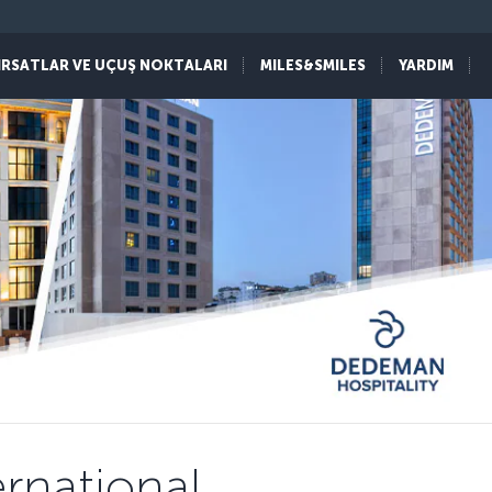
IRSATLAR VE UÇUŞ NOKTALARI
MILES&SMILES
YARDIM
rnational