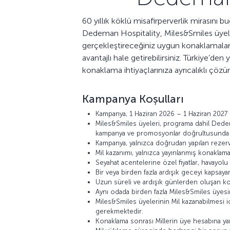
60 yıllık köklü misafirperverlik mirasını
Dedeman Hospitality, Miles&Smiles üyele
gerçekleştireceğiniz uygun konaklamalarl
avantajlı hale getirebilirsiniz. Türkiye’de
konaklama ihtiyaçlarınıza ayrıcalıklı çöz
Kampanya Koşulları
Kampanya, 1 Haziran 2026 – 1 Haziran 2027 ta
Miles&Smiles üyeleri, programa dahil Dede
kampanya ve promosyonlar doğrultusunda Mil 
Kampanya, yalnızca doğrudan yapılan rezerva
Mil kazanımı, yalnızca yayınlanmış konaklama
Seyahat acentelerine özel fiyatlar, havayolu
Bir veya birden fazla ardışık geceyi kapsaya
Uzun süreli ve ardışık günlerden oluşan ko
Aynı odada birden fazla Miles&Smiles üyesin
Miles&Smiles üyelerinin Mil kazanabilmesi iç
gerekmektedir.
Konaklama sonrası Millerin üye hesabına yansı