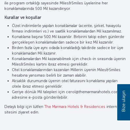
ile program ortaklığı sayesinde Miles&Smiles üyelerine her
konaklamalarında 500 Mil kazandırıyor.
Kurallar ve koşullar
Özel indirimlerle yapılan konaklamalar (acente, şirket, havayolu
firması indirimleri vs.) ve saatlik konaklamalardan Mil kazanılmaz.
Konaklama başına 500 Mil kazanılır. Birbirini takip eden günlerde
gerçekleşen konaklamalardan sadece bir kez Mil kazanılır.
Birden fazla üye aynı odada konakladığı takdirde sadece bir üye
konaklamadan Mil kazanır.
Konaklamalardan Mil kazanabilmek için check-in sırasında üyenin
Miles&Smiles kartını ibraz etmesi gereklidir.
Otel konaklamalarından kazanılan Millerin üyenin Miles&Smiles
hesabına yansıması belirli bir zaman alabilir.
Aksaklık durumunda üyenin otel faturasını konaklama yapılan
otele ibraz etmesi gereklidir.
Geriye dönük Mil talepleri için cerol@themarmarahotels.com
Bize ulaşın
adresine e-posta gönderilebilir.
Detaylı bilgi için lütfen
The Marmara Hotels & Residences
internet
sitesini ziyaret edin.