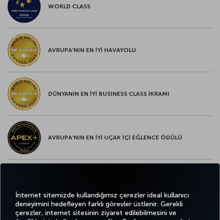
WORLD CLASS
AVRUPA’NIN EN İYİ HAVAYOLU
DÜNYANIN EN İYİ BUSINESS CLASS İKRAMI
AVRUPA’NIN EN İYİ UÇAK İÇİ EĞLENCE ÖDÜLÜ
AVRUPA’NIN EN İYİ YİYECEK ve İÇECEK ÖDÜLÜ
İnternet sitemizde kullandığımız çerezler ideal kullanıcı
deneyimini hedefleyen farklı görevler üstlenir. Gerekli
çerezler, internet sitesinin ziyaret edilebilmesini ve