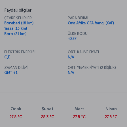
Faydalı bilgiler
ÇEVRE ŞEHİRLER
PARA BİRİMİ
Bonaberi (18 km)
Orta Afrika CFA frangı (XAF)
Yassa (13 km)
ÜLKE KODU
Boro (21 km)
+237
ELEKTRİK ENERJİSİ
ORT. KAHVE FİYATI
C,E
N/A
ZAMAN DİLİMİ
ORT. YEMEK FİYATI (2 KİŞİLİK)
GMT +1
N/A
Ocak
Şubat
Mart
Nisan
27.8 °C
28.3 °C
27.8 °C
27.8 °C