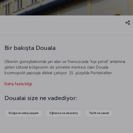
Bir bakışta Douala
Ülkenin güneybatısında yer alan ve Fransızcada “kıyı şeridi” anlamına
gelen Littoral bölgesinin de yönetim merkezi olan Douala
kozmopolit yapısıyla dikkat çekiyor. 15. yüzyılda Portekizliler
tarafından koloni limanı olarak kurulan Douala’ya, körfez bölgesinde
Daha fazla bilgi
yer almasından dolayı “Afrika’nın koltukaltı” adı veriliyor. Ülke
ihracatının %95’inin yapıldığı Douala, Kinsaşa’nın ardından Afrika’nın
en büyük ikinci limanı. Tropikal iklimiyle Douala, sizi yağmur
Doualai size ne vadediyor:
ormanlarının kucağında macera dolu bir tatil için çağırıyor.
Doğa ve vahşi yaşam
Eğlence ve alışveriş
Tarih ve sanat