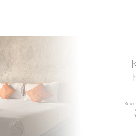
Bookin
h