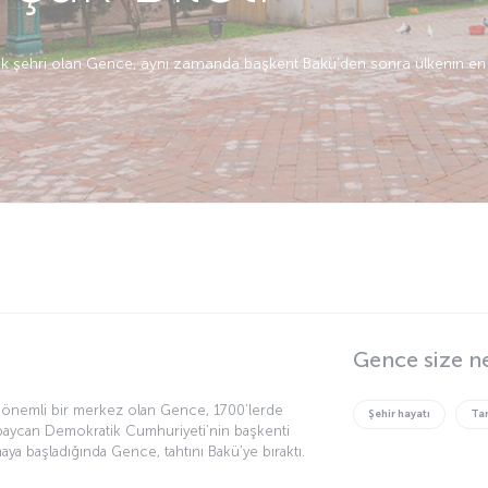
ek şehri olan Gence, aynı zamanda başkent Bakü’den sonra ülkenin en ka
Gence size n
de önemli bir merkez olan Gence, 1700’lerde
Şehir hayatı
Tar
baycan Demokratik Cumhuriyeti’nin başkenti
ya başladığında Gence, tahtını Bakü’ye bıraktı.
fından ele geçirildi ve Çariçe Elizabeth’in onuruna