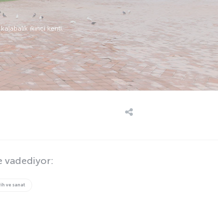
labalık ikinci kenti.
e vadediyor:
ih ve sanat