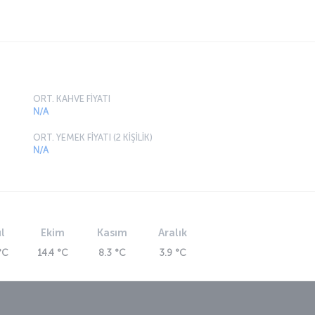
ORT. KAHVE FİYATI
N/A
ORT. YEMEK FİYATI (2 KİŞİLİK)
N/A
l
Ekim
Kasım
Aralık
°C
14.4 °C
8.3 °C
3.9 °C