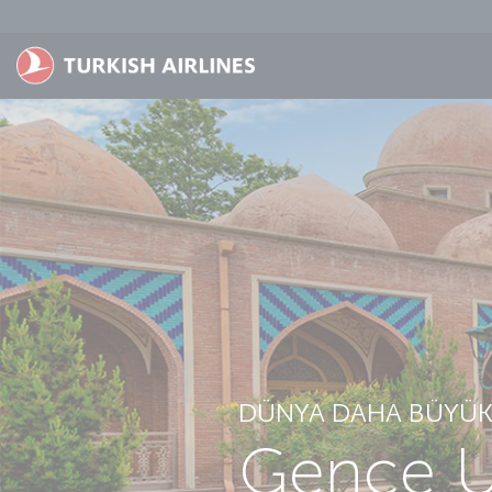
Skip to main content
DÜNYA DAHA BÜYÜK.
Gence Uç