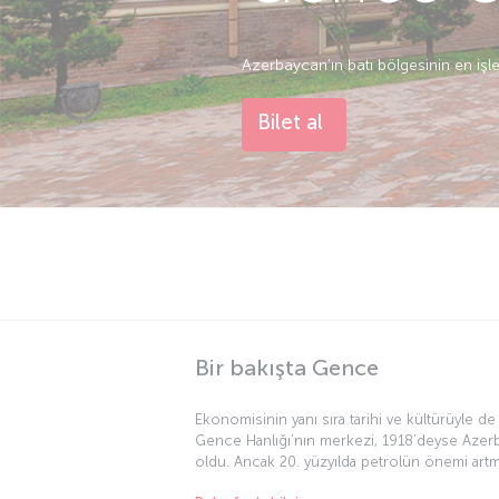
Azerbaycan’ın batı bölgesinin en işl
Bilet al
Bir bakışta Gence
Ekonomisinin yanı sıra tarihi ve kültürüyle 
Gence Hanlığı’nın merkezi, 1918’deyse Azer
oldu. Ancak 20. yüzyılda petrolün önemi artma
Gence Çayı ile ikiye ayrılan kent, Ruslar tara