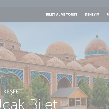
BİLET AL VE YÖNET
DENEYİM
F
 KEŞFET.
ak Bileti