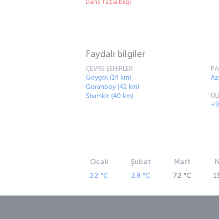
Daha fazla bilgi
ismi “Elizavetpol” olarak değiştirildi. SSCB d
Gence ismini 1989 yılında aldı.
Faydalı bilgiler
ÇEVRE ŞEHİRLER
PA
Goygol (14 km)
Az
Goranboy (42 km)
ÜL
Shamkir (40 km)
+9
Ocak
Şubat
Mart
N
2.2 °C
2.8 °C
7.2 °C
1