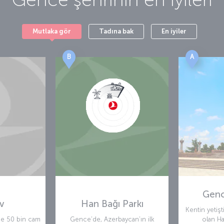
Mutlaka gör
Tadına bak
En iyiler
B
A
Genc
v
Han Bağı Parkı
Kentin yetişt
ne 50 bin cam
Gence’de, Azerbaycan’ın ilk
olan H