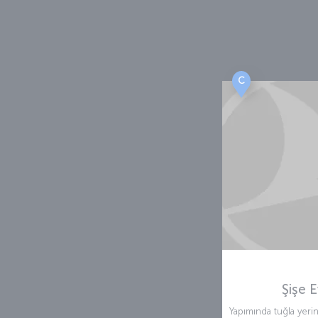
C
Şişe E
Yapımında tuğla yeri