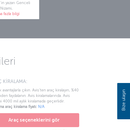
in yazarı Genceli
Nizami,
 fazla bilgi
leri
 KİRALAMA:
k avantajlarla çıkın. Avis’ten araç kiralayın, %40
Bize ulaşın
mden faydalanın. Avis kiralamalarında. Avis
mi 4000 mil aylık kiralamada geçerlidir.
ma araç kiralama fiyatı:
N/A
Araç seçeneklerini gör