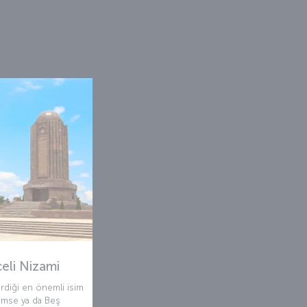
eli Nizami
irdiği en önemli isim
amse ya da Beş