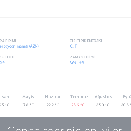
öneminde “Kirovabad” olarak da bilinen kent,
RA BİRİMİ
ELEKTRİK ENERJİSİ
erbaycan manatı (AZN)
C, F
KE KODU
ZAMAN DİLİMİ
94
GMT +4
isan
Mayis
Haziran
Temmuz
Ağustos
Eylü
3.3 °C
17.8 °C
22.2 °C
25.6 °C
23.9 °C
20.6 
Gence
şehrinin en iyileri