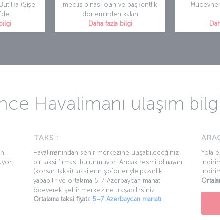
 Butilka (Şişe
meclis binası olan ve başkentlik
Mücevher’
’de
döneminden kalan
bilgi
Daha fazla bilgi
Daha
ce Havalimanı ulaşım bilgi
TAKSİ:
ARAÇ
an
Havalimanından şehir merkezine ulaşabileceğiniz
Yola e
uyor.
bir taksi firması bulunmuyor. Ancak resmi olmayan
indiri
(korsan taksi) taksilerin şoförleriyle pazarlık
indiri
yapabilir ve ortalama 5-7 Azerbaycan manatı
Ortala
ödeyerek şehir merkezine ulaşabilirsiniz.
Ortalama taksi fiyatı:
5–7 Azerbaycan manatı