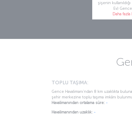
şişenin kullanıldığı
Ev) Gence
Daha fazla 
Gen
TOPLU TAŞIMA:
Gence Havalimanı’ndan 8 km uzaklıkta bulun
şehir merkezine toplu taşıma imkânı bulunm
Havalimanından ortalama süre:
-
Havalimanından uzaklık:
-