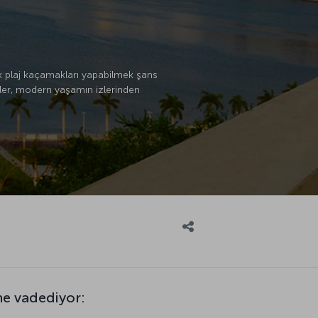
ük plaj kaçamakları yapabilmek şans
nler, modern yaşamın izlerinden
ne vadediyor: