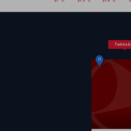
27 °C
27.5 °C
27.6 °C
Tadına b
H