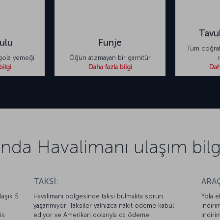
Tav
lulu
Funje
Tüm coğrafy
gola yemeği
Öğün atlamayan bir garnitür
bilgi
Daha fazla bilgi
Daha
nda Havalimanı ulaşım bilgi
TAKSİ:
ARAÇ
laşık 5
Havalimanı bölgesinde taksi bulmakta sorun
Yola e
yaşanmıyor. Taksiler yalnızca nakit ödeme kabul
indiri
is
ediyor ve Amerikan dolarıyla da ödeme
indiri