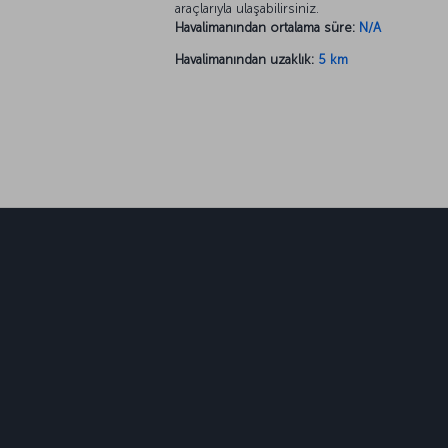
araçlarıyla ulaşabilirsiniz.
Havalimanından ortalama süre:
N/A
Havalimanından uzaklık:
5 km