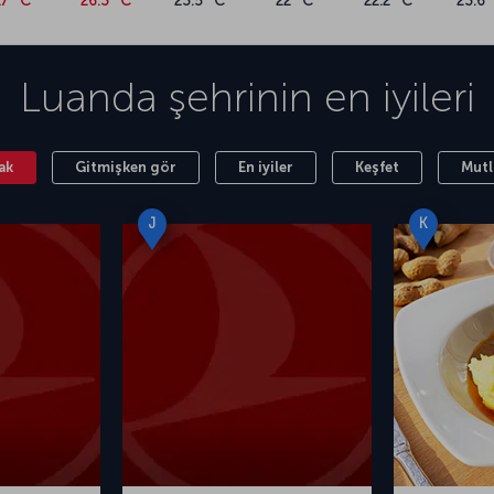
27 °C
26.3 °C
23.5 °C
22 °C
22.2 °C
23.6 
Luanda
şehrinin en iyileri
ak
Gitmişken gör
En iyiler
Keşfet
Mutl
J
K