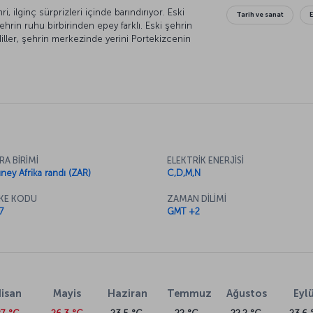
 ilginç sürprizleri içinde barındırıyor. Eski
Tarih ve sanat
şehrin ruhu birbirinden epey farklı. Eski şehrin
 diller, şehrin merkezinde yerini Portekizcenin
RA BİRİMİ
ELEKTRİK ENERJİSİ
ney Afrika randı (ZAR)
C,D,M,N
KE KODU
ZAMAN DİLİMİ
7
GMT +2
isan
Mayis
Haziran
Temmuz
Ağustos
Eylü