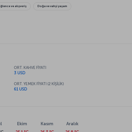
Eğlence ve alışveriş
Doğa ve vahşi yaşam
ORT. KAHVE FİYATI
3 USD
ORT. YEMEK FİYATI (2 KİŞİLİK)
61 USD
l
Ekim
Kasım
Aralık