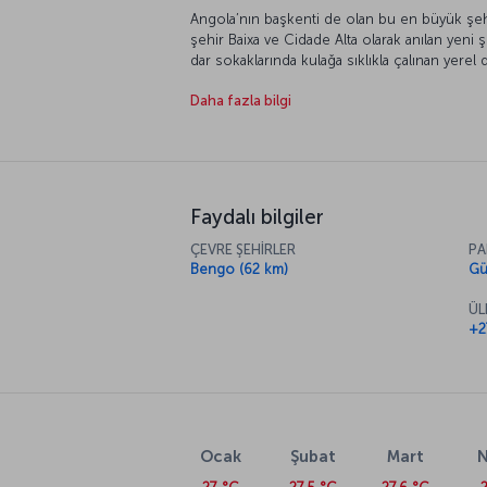
Angola’nın başkenti de olan bu en büyük şehri,
şehir Baixa ve Cidade Alta olarak anılan yeni 
dar sokaklarında kulağa sıklıkla çalınan yerel
melodik tınısına bırakıyor.
Daha fazla bilgi
Faydalı bilgiler
ÇEVRE ŞEHİRLER
PA
Bengo (62 km)
Gü
ÜL
+2
Ocak
Şubat
Mart
N