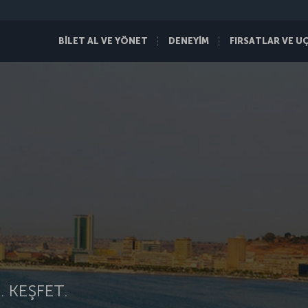
BİLET AL VE YÖNET
DENEYİM
FIRSATLAR VE U
 KEŞFET.