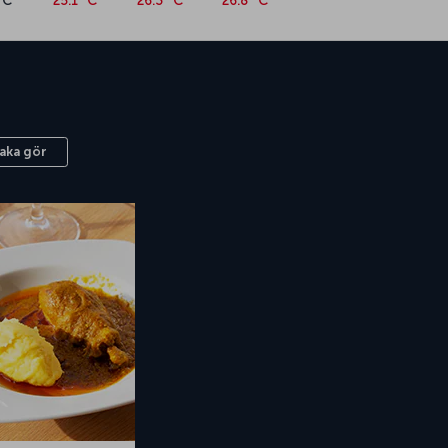
°C
25.1 °C
26.3 °C
26.8 °C
aka gör