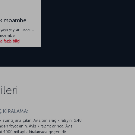
uk moambe
aya yayılan lezzet,
moambe
 fazla bilgi
leri
 KİRALAMA:
k avantajlarla çıkın. Avis’ten araç kiralayın, %40
mden faydalanın. Avis kiralamalarında. Avis
mi 4000 mil aylık kiralamada geçerlidir.