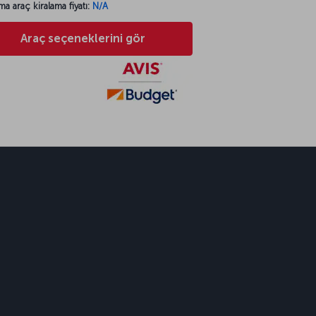
ma araç kiralama fiyatı:
N/A
Araç seçeneklerini gör