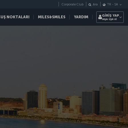
Corporate Club
Ara
TR
-
SA
GİRİŞ YAP
ÇUŞ NOKTALARI
MILES&SMILES
YARDIM
veya üye ol