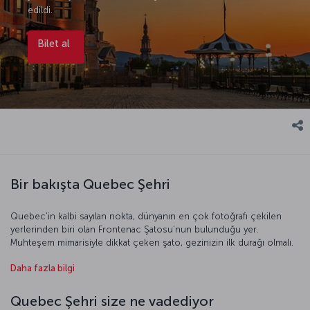
edildi.
Bilet al
Bir bakışta Quebec Şehri
Quebec’in kalbi sayılan nokta, dünyanın en çok fotoğrafı çekilen
yerlerinden biri olan Frontenac Şatosu’nun bulunduğu yer.
Muhteşem mimarisiyle dikkat çeken şato, gezinizin ilk durağı olmalı.
Ardından kentin kurulduğu mahalle olan Eski Quebec’i ve etkileyici
Daha fazla bilgi
Notre-Dame Bazilikası’nı görebilirsiniz. Sanatseverler mutlaka Güzel
Sanatlar Müzesi’ne uğramalı. Petit Champlain, romantik atmosferi ve
zengin seçenekleriyle alışveriş için en doğru adres. Niagara’dan
Quebec Şehri size ne vadediyor
daha büyük bir şelalenin bulunduğu Monmorency Park’ı ve Orelans