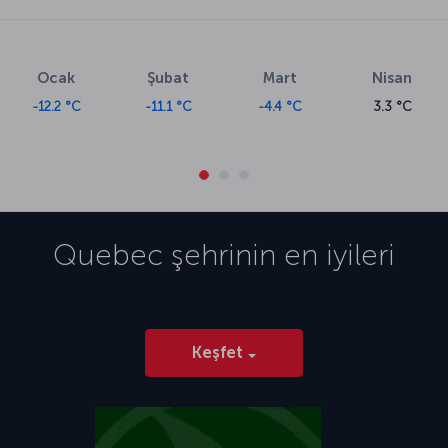
Ocak
Şubat
Mart
Nisan
-12.2 °C
-11.1 °C
-4.4 °C
3.3 °C
Quebec
şehrinin en iyileri
Keşfet