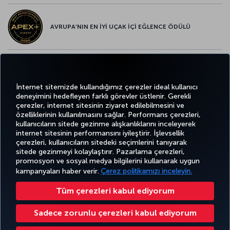
AVRUPA’NIN EN İYİ UÇAK İÇİ EĞLENCE ÖDÜLÜ
AVRUPA’NIN EN İYİ YİYECEK ve İÇECEK ÖDÜLÜ
İnternet sitemizde kullandığımız çerezler ideal kullanıcı
deneyimini hedefleyen farklı görevler üstlenir. Gerekli
çerezler, internet sitesinin ziyaret edilebilmesini ve
özelliklerinin kullanılmasını sağlar. Performans çerezleri,
kullanıcıların sitede gezinme alışkanlıklarını inceleyerek
Twitter
Facebook
Instagram
Youtube
LinkedIn
Tiktok
Blog
Pinterest
What
internet sitesinin performansını iyileştirir. İşlevsellik
çerezleri, kullanıcıların sitedeki seçimlerini tanıyarak
sitede gezinmeyi kolaylaştırır. Pazarlama çerezleri,
BİLET
FIRSATLAR
CORPORA
AL VE
DENEYİM
VE UÇUŞ
YARDIM
MILES&SMILES
promosyon ve sosyal medya bilgilerini kullanarak uygun
CLUB
YÖNET
NOKTALARI
kampanyaları haber verir.
Çerez politikamızı inceleyin.
Tüm çerezleri kabul ediyorum
Bilgi Toplumu Hizmetleri
Erişilebilirlik
Gizlilik ve Çerez Politikası
Yasal Uyarı
Yolcu Hakları
Sadece zorunlu çerezleri kabul ediyorum
Çerez Ayarlarını Değiştir