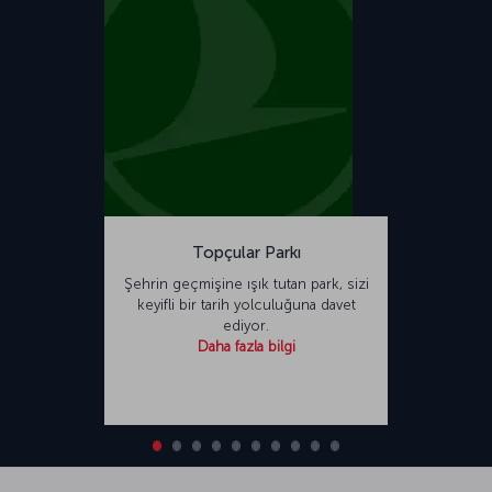
Topçular Parkı
Şehrin geçmişine ışık tutan park, sizi
keyifli bir tarih yolculuğuna davet
ediyor.
Daha fazla bilgi