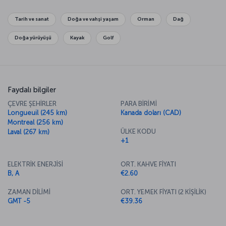
Adası’nı da listenize eklemenizi öneririz.
Tarih ve sanat
Doğa ve vahşi yaşam
Orman
Dağ
Doğa yürüyüşü
Kayak
Golf
Faydalı bilgiler
ÇEVRE ŞEHİRLER
PARA BİRİMİ
Longueuil (245 km)
Kanada doları (CAD)
Montreal (256 km)
ÜLKE KODU
Laval (267 km)
+1
ELEKTRİK ENERJİSİ
ORT. KAHVE FİYATI
B, A
€2.60
ZAMAN DİLİMİ
ORT. YEMEK FİYATI (2 KİŞİLİK)
GMT -5
€39.36