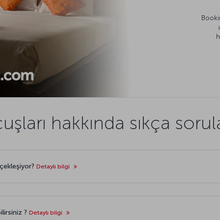
Bookin
h
uşları hakkında sıkça sorul
rçekleşiyor?
Detaylı bilgi
lirsiniz ?
Detaylı bilgi