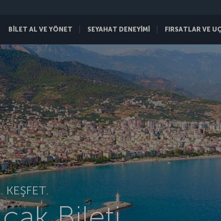
BİLET AL VE YÖNET
SEYAHAT DENEYİMİ
FIRSATLAR VE U
 KEŞFET.
çak Bileti