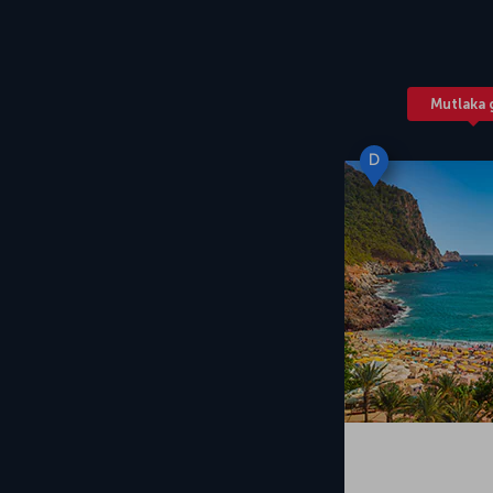
Mutlaka 
D