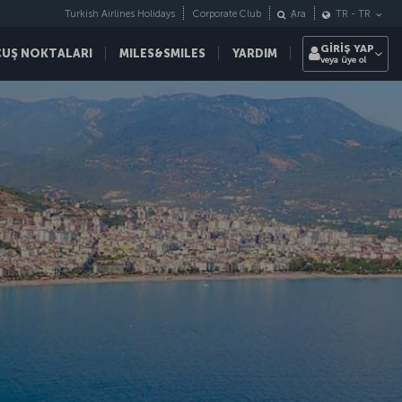
Turkish Airlines Holidays
Corporate Club
Ara
TR
-
TR
GİRİŞ YAP
ÇUŞ NOKTALARI
MILES&SMILES
YARDIM
veya üye ol