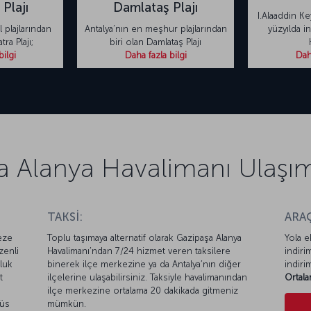
Plajı
Damlataş Plajı
I.Alaaddin Ke
 plajlarından
Antalya’nın en meşhur plajlarından
yüzyılda in
ra Plajı;
biri olan Damlataş Plajı
bilgi
Daha fazla bilgi
Daha
 Alanya Havalimanı Ulaşım 
TAKSİ:
ARAÇ
eze
Toplu taşımaya alternatif olarak Gazipaşa Alanya
Yola e
zenli
Havalimanı’ndan 7/24 hizmet veren taksilere
indiri
luk
binerek ilçe merkezine ya da Antalya’nın diğer
indiri
t
ilçelerine ulaşabilirsiniz. Taksiyle havalimanından
Ortala
ilçe merkezine ortalama 20 dakikada gitmeniz
büs
mümkün.