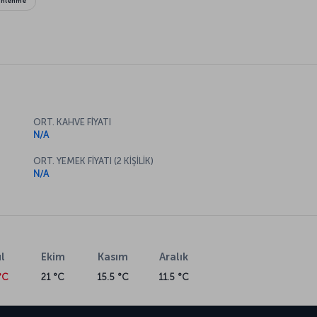
dinlenme
ORT. KAHVE FİYATI
N/A
ORT. YEMEK FİYATI (2 KİŞİLİK)
N/A
l
Ekim
Kasım
Aralık
°C
21 °C
15.5 °C
11.5 °C