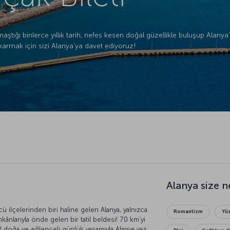
aştığı binlerce yıllık tarih, nefes kesen doğal güzellikle buluşup Alany
ıkarmak için sizi Alanya’ya davet ediyoruz!
Alanya size n
cü ilçelerinden biri haline gelen Alanya, yalnızca
Romantizm
Yü
mkânlarıyla önde gelen bir tatil beldesi! 70 km’yi
şil doğa ve eğlenceli günlük yaşamıyla Alanya yaz