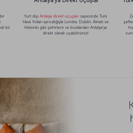
Antalya’ya Direkt Uçuşlar
Türk
bir
Yurt dışı
Antalya direkt uçuşları
sayesinde Türk
Z
i
Hava Yolları ayrıcalığıyla Londra, Dublin, Almatı ve
şefle
di bir
Helsinki gibi şehirlere ve buralardan Antalya’ya
hi
direkt olarak uçabilirsiniz!
sun