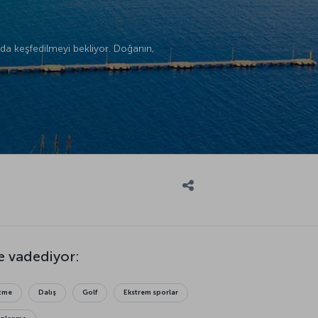
a’da keşfedilmeyi bekliyor. Doğanın,
e vadediyor:
zme
Dalış
Golf
Ekstrem sporlar