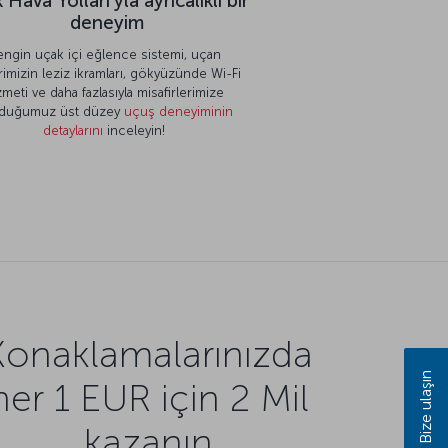
 Hava Yolları’yla ayrıcalıklı bir
deneyim
engin uçak içi eğlence sistemi, uçan
rimizin leziz ikramları, gökyüzünde Wi-Fi
zmeti ve daha fazlasıyla misafirlerimize
duğumuz üst düzey
uçuş deneyiminin
detaylarını
inceleyin!
Konaklamalarınızda
Bize ulaşın
her 1 EUR için 2 Mil
kazanın