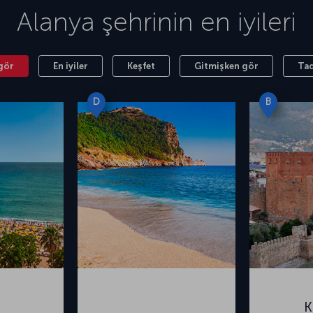
Alanya
şehrinin en iyileri
gör
En iyiler
Keşfet
Gitmişken gör
Tad
D
B
K