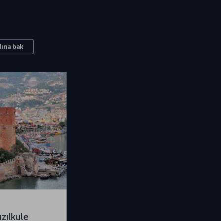
ına bak
ızılkule