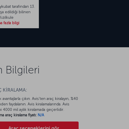
ykubat tarafından 13.
şa edildiği bilinen
Kızılkule
 fazla bilgi
Bilgileri
 KİRALAMA:
k avantajlarla çıkın. Avis’ten araç kiralayın, %40
mden faydalanın. Avis kiralamalarında. Avis
mi 4000 mil aylık kiralamada geçerlidir.
ma araç kiralama fiyatı:
N/A
Araç seçeneklerini gör