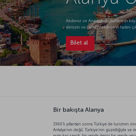
Akdeniz ve Anadolu kültürlerinin kayn
denizin ve tarihi mekânların tadını ç
Bilet al
Bir bakışta Alanya
1960’lı yıllardan sonra Türkiye’de turizmin ön
Antalya’nın değil, Türkiye’nin güzelliğiyle ve i
aşan kıyı şeridi, bir yanda deniz bir yanda ye