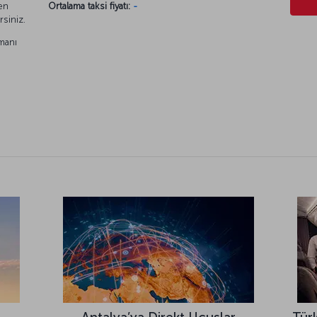
en
Ortalama taksi fiyatı:
-
rsiniz.
manı