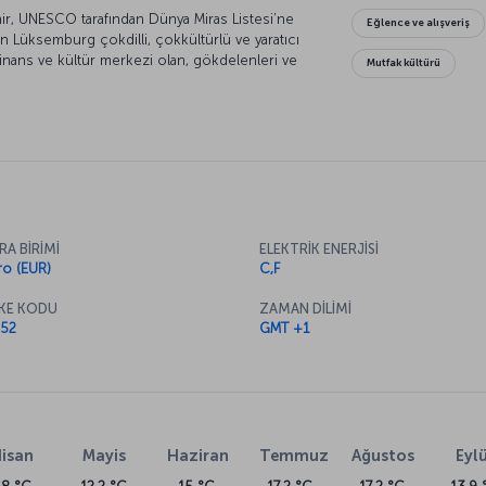
hir, UNESCO tarafından Dünya Miras Listesi’ne
Eğlence ve alışveriş
apan Lüksemburg çokdilli, çokkültürlü ve yaratıcı
 finans ve kültür merkezi olan, gökdelenleri ve
Mutfak kültürü
a kişi başına düşen en yüksek gelir ortalamasına
RA BİRİMİ
ELEKTRİK ENERJİSİ
ro (EUR)
C,F
KE KODU
ZAMAN DİLİMİ
52
GMT +1
isan
Mayis
Haziran
Temmuz
Ağustos
Eylü