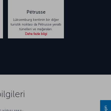
Pétrusse
Lüksemburg kentinin bir diğer
turistik noktası da Pétrusse yeraltı
tünelleri ve mağaraları.
Daha fazla bilgi
gileri