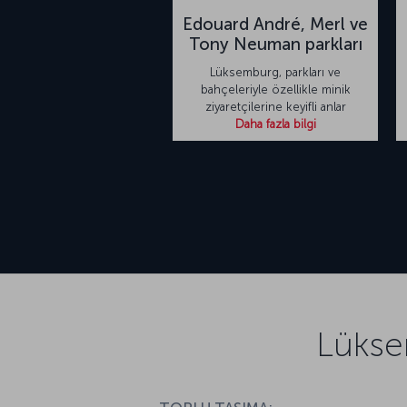
Edouard André, Merl ve
Tony Neuman parkları
Lüksemburg, parkları ve
bahçeleriyle özellikle minik
ziyaretçilerine keyifli anlar
Daha fazla bilgi
Lükse