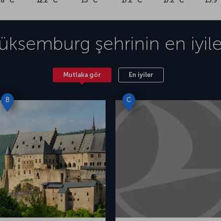
.8 °C
12.2 °C
15 °C
17.2 °C
17.2 °C
13.9 
üksemburg
şehrinin en iyile
Mutlaka gör
En iyiler
B
C