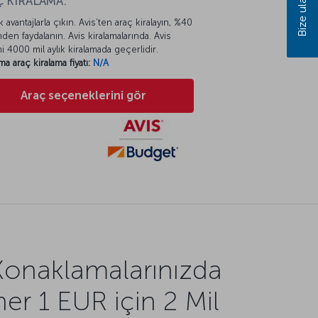
Bize ulaşın
 KİRALAMA:
k avantajlarla çıkın. Avis’ten araç kiralayın, %40
mden faydalanın. Avis kiralamalarında. Avis
mi 4000 mil aylık kiralamada geçerlidir.
ma araç kiralama fiyatı:
N/A
Araç seçeneklerini gör
Konaklamalarınızda
her 1 EUR için 2 Mil