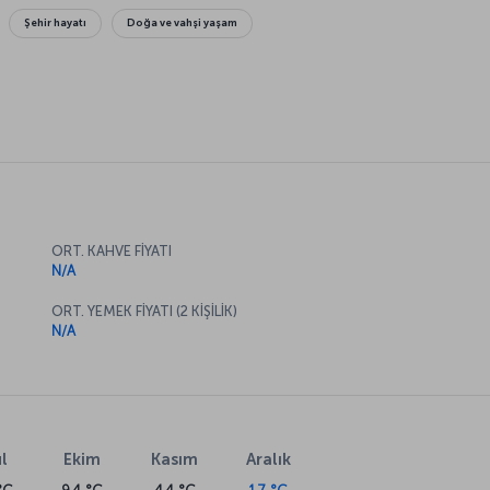
Şehir hayatı
Doğa ve vahşi yaşam
ORT. KAHVE FİYATI
N/A
ORT. YEMEK FİYATI (2 KİŞİLİK)
N/A
l
Ekim
Kasım
Aralık