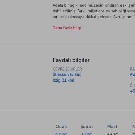
Adeta bir açık hava müzesini andıran eski şe
dâhil edilmiş. Farklı milletlere ev sahipliği y
bir kent olmasıyla dikkat çekiyor. Avrupa’nın
tarihiyle dikkat çeken Lüksemburg’un dünyad
Daha fazla bilgi
sahip olduğunu ekleyelim.
Faydalı bilgiler
ÇEVRE ŞEHİRLER
PA
Strassen (5 km)
Av
Itzig (11 km)
ÜL
+3
Ocak
Şubat
Mart
N