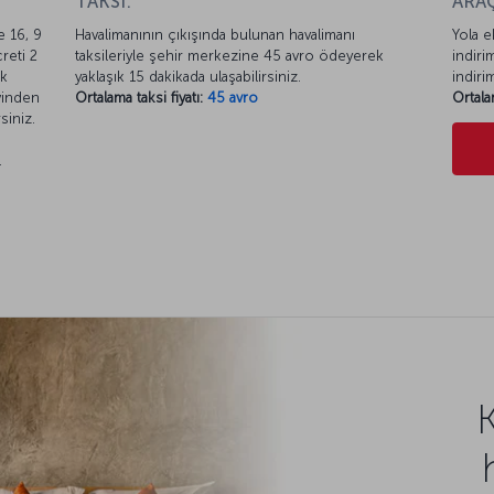
TAKSİ:
ARAÇ
 16, 9
Havalimanının çıkışında bulunan havalimanı
Yola e
reti 2
taksileriyle şehir merkezine 45 avro ödeyerek
indiri
ik
yaklaşık 15 dakikada ulaşabilirsiniz.
indiri
vinden
Ortalama taksi fiyatı:
45 avro
Ortala
siniz.
.