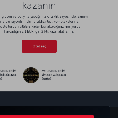
kazanın
g.com ve Jolly ile yaptığımız ortaklık sayesinde, samimi
aile pansiyonlarından 5 yıldızlı tatil komplekslerine,
ostellerden villalara kadar konakladığınız her yerde
harcadığınız 1 EUR için 2 Mil kazanabilirsiniz.
Otel seç
A’NIN EN İYİ
AVRUPA’NIN EN İYİ
 İÇİ EĞLENCE
YİYECEK ve İÇECEK
LÜ
ÖDÜLÜ
sapp
MILES&SMILES
CORPORATE CLUB
TÜRK HAVA YOLLARI