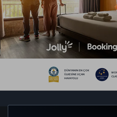
DÜNYANIN EN ÇOK
WO
ÜLKESİNE UÇAN
CLA
HAVAYOLU
BİLET AL VE YÖNET
DENEYİM
FIRSATLAR VE UÇUŞ NO