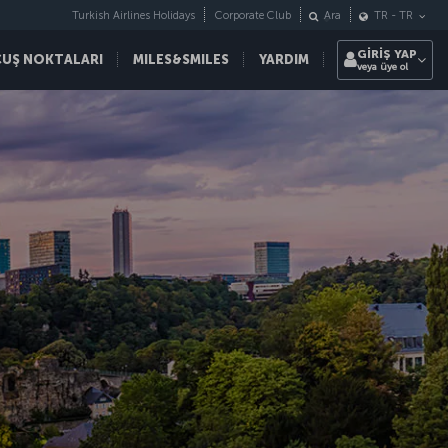
Turkish Airlines Holidays
Corporate Club
Ara
TR
-
TR
GİRİŞ YAP
ÇUŞ NOKTALARI
MILES&SMILES
YARDIM
veya üye ol