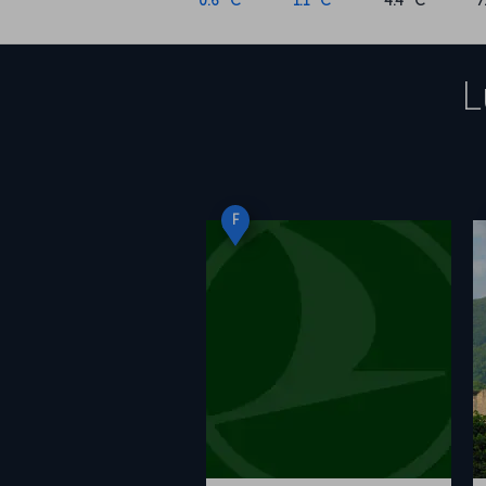
0.6 °C
1.1 °C
4.4 °C
7
L
F