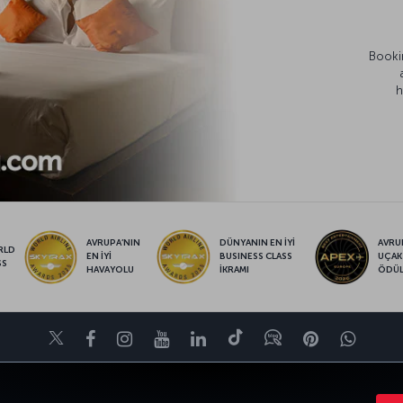
Bookin
h
AVRUPA’NIN
DÜNYANIN EN İYİ
AVRUP
RLD
EN İYİ
BUSINESS CLASS
UÇAK
SS
HAVAYOLU
İKRAMI
ÖDÜ
Twitter
Facebook
Instagram
Youtube
LinkedIn
Tiktok
Blog
Pinterest
What
KTALARI
POPÜLER UÇUŞLAR
YARDIM
TURKISH AIRLINES HOLIDAYS