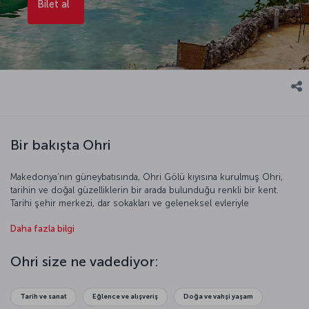
Bilet al
Bir bakışta Ohri
Makedonya’nın güneybatısında, Ohri Gölü kıyısına kurulmuş Ohri,
tarihin ve doğal güzelliklerin bir arada bulunduğu renkli bir kent.
Tarihi şehir merkezi, dar sokakları ve geleneksel evleriyle
ziyaretçilerini adeta bir zaman yolculuğa çıkaran Ohri, göl kıyısında
Daha fazla bilgi
huzur dolu yürüyüşler vadediyor. UNESCO Dünya Mirası Listesi’nde
yer alan Ohri, tarihi kiliseleri ve antik kalıntılarıyla ziyaretçilerini adeta
bir zaman yolculuğuna çıkarıyor. Ohri’nin kalbinde yer alan Aziz
Ohri size ne vadediyor:
Yuhanna Kaneo Kilisesi, göl manzarasını taçlandıran konumuyla
görülmeye değer. Yine Ohri Gölü kenarındaki Samoil Kalesi, şehrin
tarihi dokusunu keşfetmek ve eşsiz bir panoramik manzara
Tarih ve sanat
Eğlence ve alışveriş
Doğa ve vahşi yaşam
yakalamak için ideal.