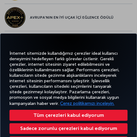
AVRUPA’NIN EN İYİ UÇAK İÇİ EĞLENCE ÖDÜLÜ
AVRUPA’NIN EN İYİ YİYECEK ve İÇECEK ÖDÜLÜ
İnternet sitemizde kullandığımız çerezler ideal kullanıcı
deneyimini hedefleyen farklı görevler üstlenir. Gerekli
çerezler, internet sitesinin ziyaret edilebilmesini ve
özelliklerinin kullanılmasını sağlar. Performans çerezleri,
kullanıcıların sitede gezinme alışkanlıklarını inceleyerek
Twitter
Facebook
Instagram
Youtube
LinkedIn
Tiktok
Blog
Pinterest
What
internet sitesinin performansını iyileştirir. İşlevsellik
çerezleri, kullanıcıların sitedeki seçimlerini tanıyarak
sitede gezinmeyi kolaylaştırır. Pazarlama çerezleri,
BİLET
FIRSATLAR
TURKISH
POPÜLER
promosyon ve sosyal medya bilgilerini kullanarak uygun
AL VE
DENEYİM
VE UÇUŞ
YARDIM
AIRLINES
M
UÇUŞLAR
YÖNET
NOKTALARI
HOLIDAYS
kampanyaları haber verir.
Çerez politikamızı inceleyin.
Tüm çerezleri kabul ediyorum
Bilgi Toplumu Hizmetleri
Erişilebilirlik
Gizlilik ve Çerez Politikası
Yasal Uyarı
Yolcu Hakları
Sadece zorunlu çerezleri kabul ediyorum
Çerez Ayarlarını Değiştir