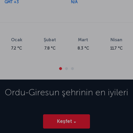
GMT +3
N/A
Ocak
Şubat
Mart
Nisan
7.2 °C
7.8 °C
8.3 °C
11.7 °C
Ordu-Giresun
şehrinin en iyileri
Keşfet