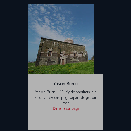
Yason Burnu
Yason Burnu, 19. Yy’de yapılmış bir
kiliseye ev sahipliği yapan doğal bir
liman.
Daha fazla bilgi