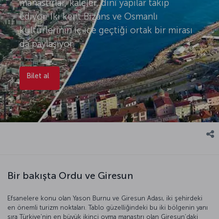
manastırlar, kaleler, dinî yapılar takip
ediyor. İki kent Bizans ve Osmanlı
kültürlerinin iç içe geçtiği ortak bir mirası
da paylaşıyor.
Bilet al
Bir bakışta Ordu ve Giresun
Efsanelere konu olan Yason Burnu ve Giresun Adası, iki şehirdeki
en önemli turizm noktaları. Tablo güzelliğindeki bu iki bölgenin yanı
sıra Türkiye’nin en büyük ikinci oyma manastırı olan Giresun’daki