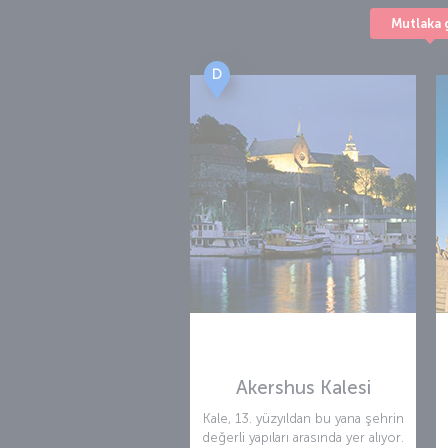
Mutlaka 
D
Akershus Kalesi
Kale, 13. yüzyıldan bu yana şehrin
değerli yapıları arasında yer alıyor.