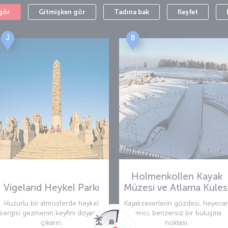
gör
Gitmişken gör
Tadına bak
Keşfet
J
B
Holmenkollen Kayak
Vigeland Heykel Parkı
Müzesi ve Atlama Kules
Huzurlu bir atmosferde heykel
Kayakseverlerin gözdesi, heyeca
sergisi gezmenin keyfini doyasıya
verici, benzersiz bir buluşma
çıkarın.
noktası.