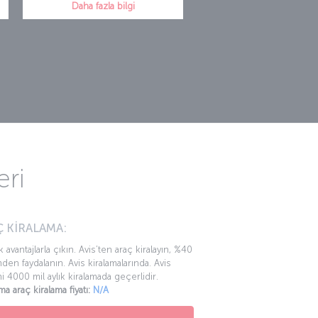
Daha fazla bilgi
eri
 KİRALAMA:
k avantajlarla çıkın. Avis’ten araç kiralayın, %40
mden faydalanın. Avis kiralamalarında. Avis
mi 4000 mil aylık kiralamada geçerlidir.
ma araç kiralama fiyatı:
N/A