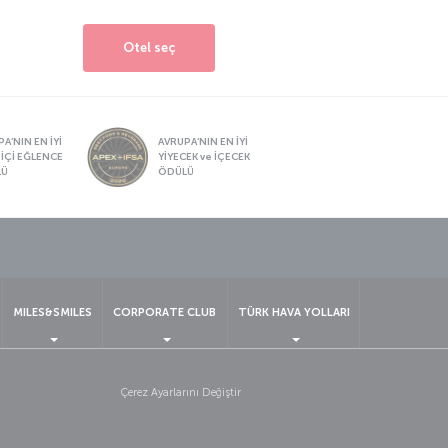
Otel seç
A’NIN EN İYİ
AVRUPA’NIN EN İYİ
 İÇİ EĞLENCE
YİYECEK ve İÇECEK
LÜ
ÖDÜLÜ
sapp
MILES&SMILES
CORPORATE CLUB
TÜRK HAVA YOLLARI
Çerez Ayarlarını Değiştir