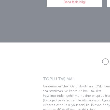
Daha fazla bilgi
Os
TOPLU TAŞIMA:
Gardermoen’deki Oslo Havalimanı (OSL), ken
ana havalimanı ve kente 47 km uzaklıkta.
Havalimanından şehir merkezine ekspres tre
(Flytoget) ve yerel tren ile ulaşılabiliyor. Ayrıc
ekspres otobüs (Flybussen) ile 15 avro öde
merkeze 40 dakikada ulaşabilirsiniz.