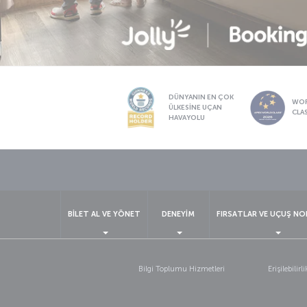
DÜNYANIN EN ÇOK
WO
ÜLKESİNE UÇAN
CLA
HAVAYOLU
BİLET AL VE YÖNET
DENEYİM
FIRSATLAR VE UÇUŞ NO
Bilgi Toplumu Hizmetleri
Erişilebilirli