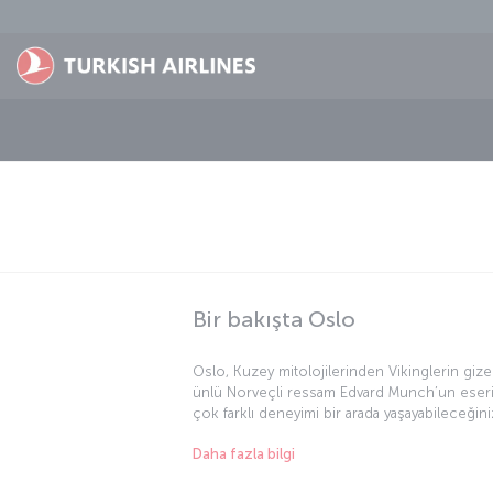
Skip to main content
Bir bakışta Oslo
Oslo, Kuzey mitolojilerinden Vikinglerin giz
ünlü Norveçli ressam Edvard Munch’un eseri 
çok farklı deneyimi bir arada yaşayabileceğin
kültür etkinlikleriyle değil aynı zamanda hem
Daha fazla bilgi
konusunda da keşiflerde bulunabilir, farklı d
gereken kendinizi kuzey ışıklarına bırakmak v