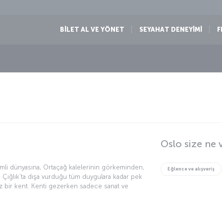
BİLET AL VE YÖNET
SEYAHAT DENEYİMİ
F
Oslo size ne 
emli dünyasına, Ortaçağ kalelerinin görkeminden,
Eğlence ve alışveriş
Çığlık’ta dışa vurduğu tüm duygulara kadar pek
iz bir kent. Kenti gezerken sadece sanat ve
 yemek kültürü, hem de sportif etkinlikler
eneyimler yaşayabilirsiniz. Oslo’da yapmanız
e kentin tadını çıkarmak.