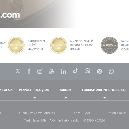
AVRUPA’NIN
DÜNYANIN EN İYİ
AVRUP
RLD
EN İYİ
BUSINESS CLASS
UÇAK
SS
HAVAYOLU
İKRAMI
ÖDÜ
Twitter
Facebook
Instagram
Youtube
LinkedIn
Tiktok
Blog
Pinterest
What
KTALARI
POPÜLER UÇUŞLAR
YARDIM
TURKISH AIRLINES HOLIDAYS
k
Gizlilik ve Çerez Politikası
Yasal Uyarı
Yolcu Hakları
Türk Hava Yolları A.O. Her hakkı saklıdır. © 1996 - 2026