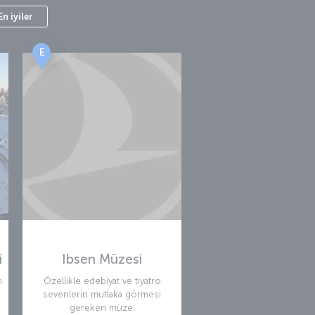
En iyiler
E
i
Ibsen Müzesi
n
Özellikle edebiyat ve tiyatro
sevenlerin mutlaka görmesi
gereken müze.