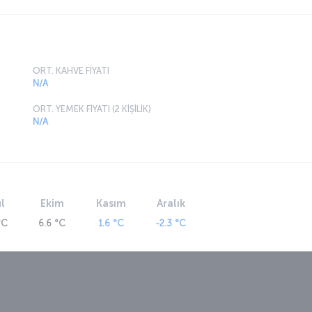
ORT. KAHVE FİYATI
N/A
ORT. YEMEK FİYATI (2 KİŞİLİK)
N/A
l
Ekim
Kasım
Aralık
°C
6.6 °C
1.6 °C
-2.3 °C