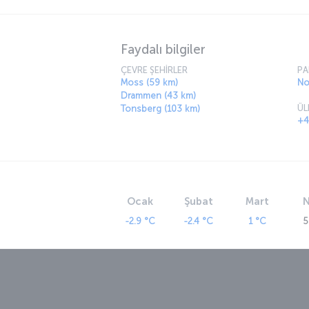
Faydalı bilgiler
ÇEVRE ŞEHİRLER
PA
Moss (59 km)
No
Drammen (43 km)
ÜL
Tonsberg (103 km)
+4
Ocak
Şubat
Mart
N
-2.9 °C
-2.4 °C
1 °C
5