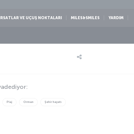
IRSATLAR VE UÇUŞ NOKTALARI
MILES&SMILES
YARDIM
vadediyor:
Plaj
Orman
Şehir hayatı