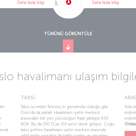
Daha fazla bilgi
Daha fazla bilgi
TÜMÜNÜ GÖRÜNTÜLE
lo havalimanı ulaşım bilgil
TAKSİ:
ARAÇ
tin
Taksi ücretleri Norveç’in genelinde olduğu gibi
Yola e
Oslo’da da pahalı. Havalimanı-şehir merkezi
indiri
n
arasındaki tek yön yolculuğun fiyatı yaklaşık 650
indiri
a
NOK. Bu da 190 TL’ye (50 avro) denk geliyor. Çoğu
Ortala
yerek
taksi şoförü havalimanı-şehir merkezi arasında
sabit tarife uygulasa da hafta sonları ve geceleri