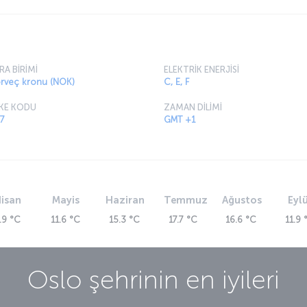
RA BİRİMİ
ELEKTRİK ENERJİSİ
rveç kronu (NOK)
C, E, F
KE KODU
ZAMAN DİLİMİ
7
GMT +1
isan
Mayis
Haziran
Temmuz
Ağustos
Eylü
.9 °C
11.6 °C
15.3 °C
17.7 °C
16.6 °C
11.9 
Oslo
şehrinin en iyileri