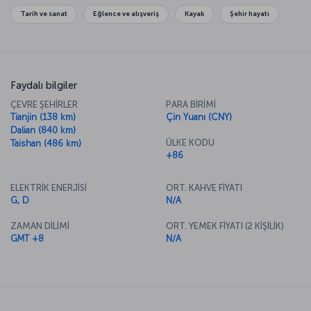
kaptırabilirsiniz. Seyahatiniz süresince Pekin’in ünlü tapınaklarına da
Tarih ve sanat
Eğlence ve alışveriş
Kayak
Şehir hayatı
zaman ayırmalısınız. Lama, Konfüçyüs, Cennet Tapınaklarını ziyaret
edebilir, buralarda mimariye hayran olup, bahçelerinde huzura
doyabilirsiniz. Kentin müzelerini, parklarını ve saraylarını gezdikten
sonra Pekin gezinizin finalini, Tiananmen Meydanı etrafındaki
restoran ve kafelerde Çin mutfağının ünlü yemekleriyle yapabilirsiniz.
Faydalı bilgiler
ÇEVRE ŞEHİRLER
PARA BİRİMİ
Tianjin (138 km)
Çin Yuanı (CNY)
Dalian (840 km)
ÜLKE KODU
Taishan (486 km)
+86
ELEKTRİK ENERJİSİ
ORT. KAHVE FİYATI
G, D
N/A
ZAMAN DİLİMİ
ORT. YEMEK FİYATI (2 KİŞİLİK)
GMT +8
N/A