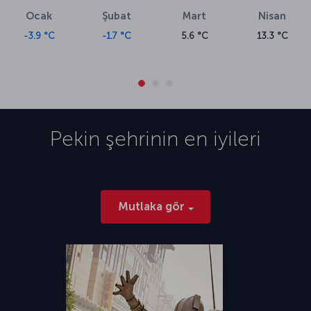
Ocak
Şubat
Mart
Nisan
-3.9 °C
-1.7 °C
5.6 °C
13.3 °C
Pekin
şehrinin en iyileri
Mutlaka gör