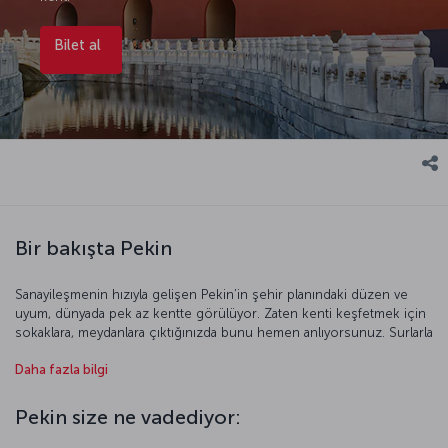
Bilet al
Bir bakışta Pekin
Sanayileşmenin hızıyla gelişen Pekin’in şehir planındaki düzen ve
uyum, dünyada pek az kentte görülüyor. Zaten kenti keşfetmek için
sokaklara, meydanlara çıktığınızda bunu hemen anlıyorsunuz. Surlarla
çevrili eski kent merkezindeki saraylar, resmi binalar, alışveriş
Daha fazla bilgi
merkezleri ve eski konut alanları, eskiyle yeninin güzel bir sentezi
olarak ziyaretçileri karşılıyor. Pekin’de yapılacak, görülecek çok şey
var. Dünyanın merak ettiği Yasak Şehir, Pekin’i keşfetmeye başlamak
Pekin size ne vadediyor:
için iyi bir başlangıç noktası. Burada imparatorların güç anlayışının
mimariye yansımasını görebilir, kendinizi sarayların gizemine