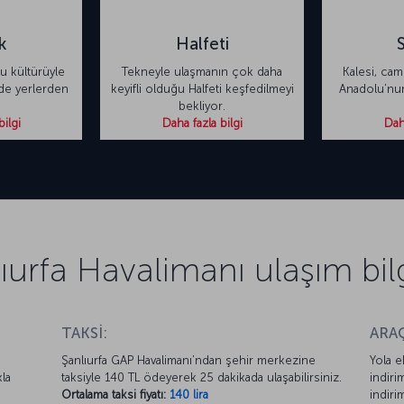
k
Halfeti
u kültürüyle
Tekneyle ulaşmanın çok daha
Kalesi, cami
de yerlerden
keyifli olduğu Halfeti keşfedilmeyi
Anadolu’nun
bekliyor.
bilgi
Daha fazla bilgi
Daha
ıurfa Havalimanı ulaşım bilg
TAKSİ:
ARAÇ
Şanlıurfa GAP Havalimanı’ndan şehir merkezine
Yola e
la
taksiyle 140 TL ödeyerek 25 dakikada ulaşabilirsiniz.
indiri
Ortalama taksi fiyatı:
140 lira
indiri