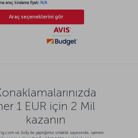
ma araç kiralama fiyatı:
N/A
Araç seçeneklerini gör
Konaklamalarınızda
her 1 EUR için 2 Mil
kazanın
g.com ve Jolly ile yaptığımız ortaklık sayesinde, samimi