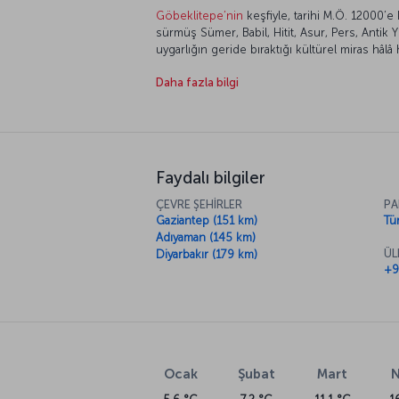
Göbeklitepe’nin
keşfiyle, tarihi M.Ö. 12000’e
sürmüş Sümer, Babil, Hitit, Asur, Pers, Antik
uygarlığın geride bıraktığı kültürel miras hâlâ h
günümüz yaşantısı da çok kültürlü ve renkli. 
Daha fazla bilgi
gelenek ve göreneklerine bağlı kalarak uyum i
bile hissediliyor. Kentin sizi şaşırtacak çok 
oynuyor. Şanlıurfa mutfağının yöresel lezzetl
Faydalı bilgiler
ÇEVRE ŞEHİRLER
PA
Gaziantep (151 km)
Tür
Adıyaman (145 km)
ÜL
Diyarbakır (179 km)
+9
Ocak
Şubat
Mart
N