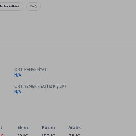
Mutfak kültürü
Dağ
ORT. KAHVE FİYATI
N/A
ORT. YEMEK FİYATI (2 KİŞİLİK)
N/A
l
Ekim
Kasım
Aralık