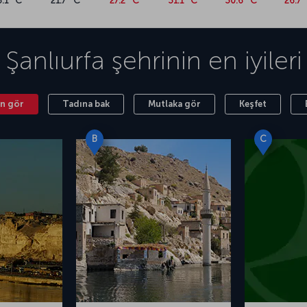
6.1 °C
21.7 °C
27.2 °C
31.1 °C
30.6 °C
26.7 
Şanlıurfa
şehrinin en iyileri
n gör
Tadına bak
Mutlaka gör
Keşfet
B
C