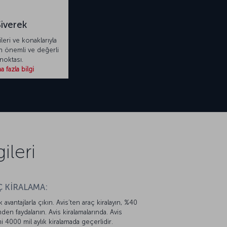
Siverek
leri ve konaklarıyla
 önemli ve değerli
noktası.
 fazla bilgi
ileri
 KİRALAMA:
k avantajlarla çıkın. Avis’ten araç kiralayın, %40
mden faydalanın. Avis kiralamalarında. Avis
mi 4000 mil aylık kiralamada geçerlidir.