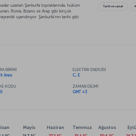
 kadar uzanan Şanlıurfa topraklarında, hüküm
Tarih ve sanat
 Yunan, Roma, Bizans ve Arap gibi birçok
ayranlık uyandırıyor. Şanlıurfa’nın tarihi gibi
Farklı kültürlere ait insanların, günümüzde özgün
çinde sergiledikleri birliktelik kenti gezerken
kültürlülüğü, mutfağında da önemli bir rol
erinin tadına varmadan bu topraklardan ayrılmayın.
RA BİRİMİ
ELEKTRİK ENERJİSİ
k lirası
C, E
KE KODU
ZAMAN DİLİMİ
0
GMT +3
isan
Mayis
Haziran
Temmuz
Ağustos
Eylü