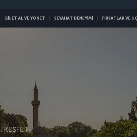
BİLET AL VE YÖNET
SEYAHAT DENEYİMİ
FIRSATLAR VE U
 KEŞFET.