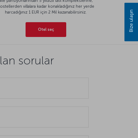
aile pansiyonlarından 5 yıldızlı tatil komplekslerine,
ostellerden villalara kadar konakladığınız her yerde
Bize ulaşın
harcadığınız 1 EUR için 2 Mil kazanabilirsiniz.
Otel seç
lan sorular