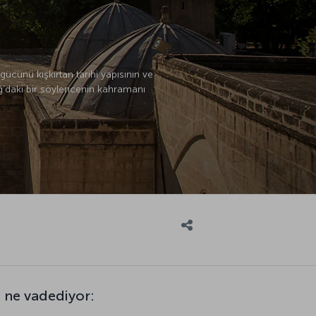
gücünü kışkırtan tarihi yapısının ve
ağ’daki bir söylencenin kahramanı
e ne vadediyor: