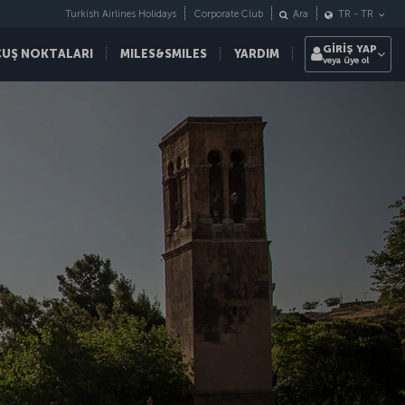
Turkish Airlines Holidays
Corporate Club
Ara
TR
-
TR
GİRİŞ YAP
ÇUŞ NOKTALARI
MILES&SMILES
YARDIM
veya üye ol