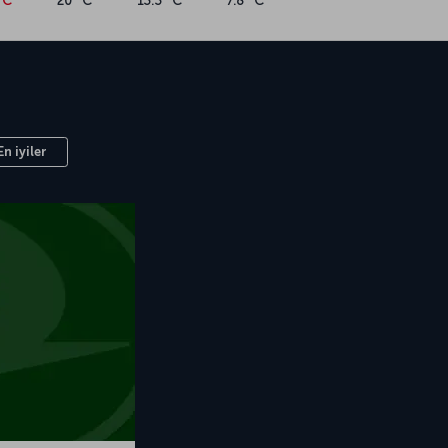
°C
20 °C
13.3 °C
7.8 °C
En iyiler