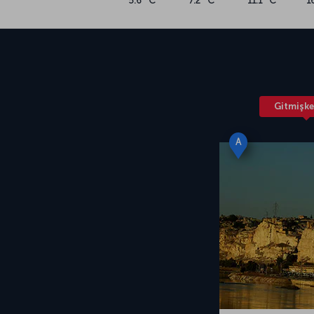
5.6 °C
7.2 °C
11.1 °C
1
Gitmişke
A