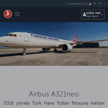
Skip to main content
Corporate Club
TR
-
TR
Toggle navigation
GİRİŞ YAP
veya üye ol
Airbus A321neo
2018 yılında Türk Hava Yolları filosuna katılan