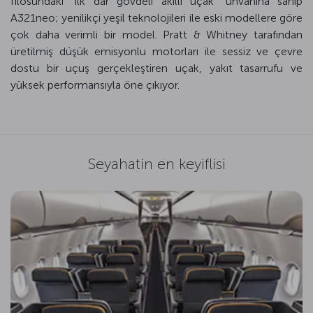
filosundaki “ilk dar gövdeli akıllı uçak” unvanına sahip
A321neo; yenilikçi yeşil teknolojileri ile eski modellere göre
çok daha verimli bir model. Pratt & Whitney tarafından
üretilmiş düşük emisyonlu motorları ile sessiz ve çevre
dostu bir uçuş gerçekleştiren uçak, yakıt tasarrufu ve
yüksek performansıyla öne çıkıyor.
Seyahatin en keyiflisi