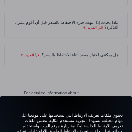
ماذا يحدث إذا انتهت فترة الاحتفاظ بالسعر قبل أن أقوم بشراء
التذكرة؟
اقرأ المزيد
هل يمكنني اختيار مقعد أثناء الاحتفاظ بالسعر؟
اقرأ المزيد
For detailed information about
hold the price service, please
check the
terms and conditions
page.
تحتوي ملفات تعريف الارتباط التي نستخدمها على موقعنا على
مهام مختلفة تستهدف تجربة مستخدم مثالية. تضمن ملفات
تعريف الارتباط للجلسة إمكانية زيارة موقع الويب واستخدام
Facebook
Twitter
Instagram
YouTube
LinkedIn
تيك توك
Blog
Pinterest
واتساب
ميزاته. تحلل ملفات تعريف الارتباط الخاصة بالأداء عادات تصفح