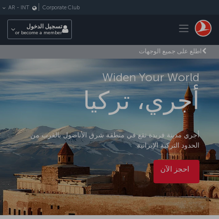
لتخطي إلى المحتوى الرئيسي
Corporate Club
AR
-
INT
Toggle navigation
تسجيل الدخول
or become a member
اطلع على جميع الوجهات
Widen Your World
أجري، تركيا
أجري مدينة فريدة تقع في منطقة شرق الأناضول بالقرب من
الحدود التركية الإيرانية.
احجز الآن