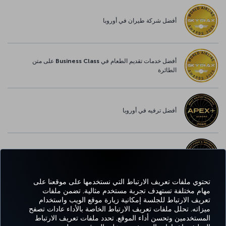
أفضل شركة طيران في أوروبا
أفضل خدمات تقديم الطعام في Business Class على متن
الطائرة
أفضل ترفيه في أوروبا
أفضل خدمة واي-فاي في أوروبا
تحتوي ملفات تعريف الارتباط التي نستخدمها على موقعنا على
مهام مختلفة تستهدف تجربة مستخدم مثالية. تضمن ملفات
تعريف الارتباط للجلسة إمكانية زيارة موقع الويب واستخدام
Facebook
Twitter
Instagram
YouTube
LinkedIn
تيك توك
Blog
Pinterest
واتساب
ميزاته. تحلل ملفات تعريف الارتباط الخاصة بالأداء عادات تصفح
المستخدمين وتحسن أداء الموقع. تحدد ملفات تعريف الارتباط