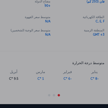
مفتاح الدولة
فان (293 كم)
+90
الطاقة الكهربائية
متوسط سعر القهوة
N/A
C, E, F
المنطقة الزمنية
متوسط سعر الوجبة (لشخصين)
N/A
GMT +3
متوسط درجة الحرارة
يناير
فبراير
مارس
أبريل
9.5 °C
1 °C
-6 °C
-8 °C