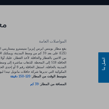
مع
المواصلات العامة
يقع مطار بوينس ايرس إيزيزا منيسترو بيستاريني ا
(EZE) على بعد 39 كم من وسط المدينة، ويمكنك ا
بين الاثنين بالقطار والحافلة. لأخذ القطار، عليك أول
اتصل بنا
الحافلة 518 إلى المحطة. للذهاب مباشرة إلى وسط
المدينة بالحافلة، استقل الحافلة رقم 8 
المكوكية التي تديرها شركة حافلات مانويل تيندا ليو
متوسط الوقت من المطار:
120-150 دقيقة
المسافة من المطار:
39 كم