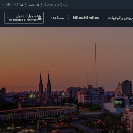
Corporate Club
بحث
INT
-
AR
تسجيل الدخول
روض والوجهات
Miles&Smiles
مساعدة
or become a member