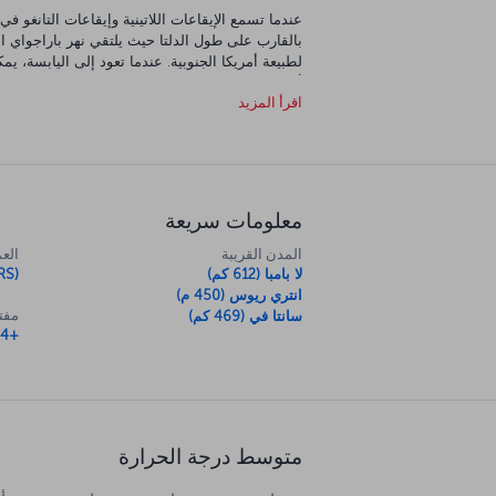
عندما تسمع الإيقاعات اللاتينية وإيقاعات التانغو
بالقارب على طول الدلتا حيث يلتقي نهر باراجواي ا
لطبيعة أمريكا الجنوبية. عندما تعود إلى اليابسة
أيرس. ستلتقي بالسكان المحليين الودودين، وستتاح 
اقرأ المزيد
ومعارضها الرائعة. ثم بالطبع، هناك المطبخ الأرجنت
بوينس أيرس.
معلومات سريعة
المدن القريبة
العم
لا بامبا (612 كم)
RS)
انتري ريوس (450 م)
مفتا
سانتا في (469 كم)
+54
متوسط درجة الحرارة