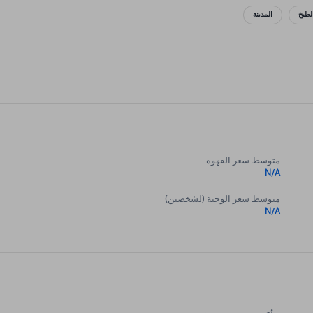
لطبخ
المدينة
متوسط سعر القهوة
N/A
متوسط سعر الوجبة (لشخصين)
N/A