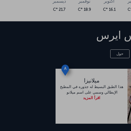
ر
أكتوبر
نوفمبر
ديسمبر
21.7 °C
18.9 °C
16.1 °C
س ايرس
حول
A
ميلانيزا
هذا الطبق البسيط له جذوره في المطبخ
الإيطالي وسمي على اسم ميلانو.
اقرأ المزيد