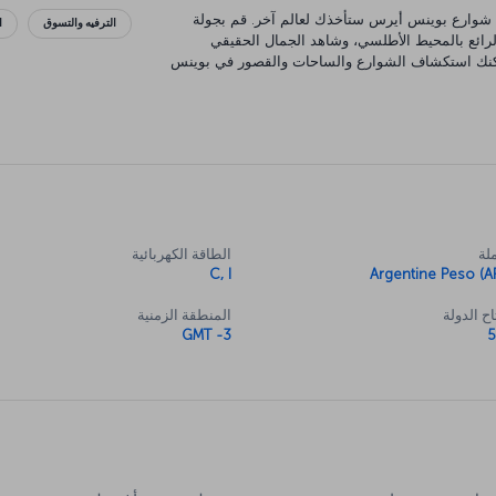
 في شوارع بوينس أيرس ستأخذك لعالم آخر. قم بجولة
الترفيه والتسوق
ا
لرائع بالمحيط الأطلسي، وشاهد الجمال الحقيقي
، يمكنك استكشاف الشوارع والساحات والقصور في بوينس
لك الفرصة للاستمتاع بفن وثقافة المدينة في متاحفها
يني لاكتشافه، وليس هناك مكان أفضل للقيام بذلك من
لة
الطاقة الكهربائية
C, I
Argentine Peso (A
ح الدولة
المنطقة الزمنية
GMT -3