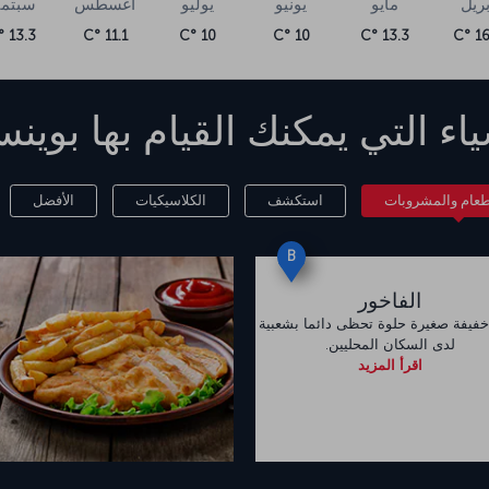
بريل
مايو
يونيو
يوليو
أغسطس
سبتمب
13.3 °C
11.1 °C
10 °C
10 °C
13.3 °C
16.
ياء التي يمكنك القيام بها
بوين
لطعام والمشروبات
استكشف
الكلاسيكيات
الأفضل
B
الفاخور
خفيفة صغيرة حلوة تحظى دائما بشعبية
لدى السكان المحليين.
اقرأ المزيد