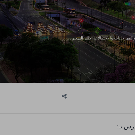
والمهرجانات والاحتفالات، ذلك السحر
رس بـ: