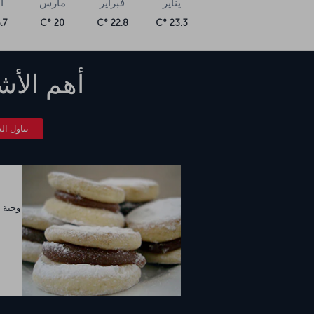
يناير
فبراير
مارس
أ
7 °C
20 °C
22.8 °C
23.3 °C
أهم الأش
تناول ا
وجبة 