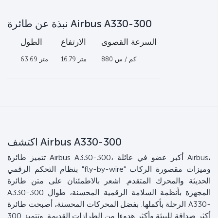
نبذة عن طائرة Airbus A330-300
السرعة القصوى
الارتفاع
الطول
عر
880 كم / س
16.79 متر
63.69 متر
اكتشف Airbus A330-300
تتميز طائرة Airbus A330-300، أكبر عضو في عائلة Airbus،
بنظام التحكم الرقمي "fly-by-wire" وميزات مقصورة الركاب
الحديثة والمحرك المتقدم. اشعر بالاطمئنان على متن طائرة
A330-300 المجهزة بأنظمة السلامة الرقمية المحسنة، طوال
الرحلة بأكملها. بفضل المحركات المحسنة، أصبحت طائرة A330-
300 أكثر صداقة للبيئة وأكثر هدوءا من الطرازات القديمة. وتتميز