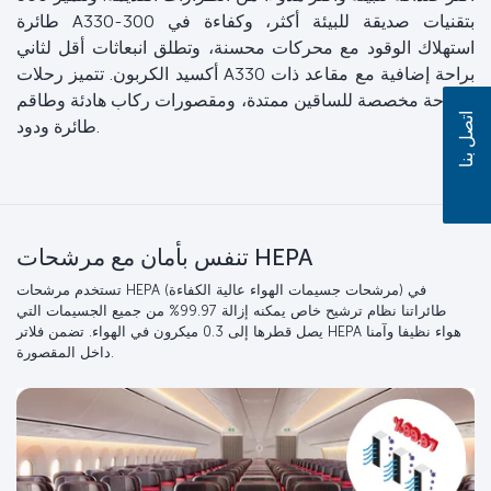
طائرة A330-300 بتقنيات صديقة للبيئة أكثر، وكفاءة في
استهلاك الوقود مع محركات محسنة، وتطلق انبعاثات أقل لثاني
أكسيد الكربون. تتميز رحلات A330 براحة إضافية مع مقاعد ذات
مساحة مخصصة للساقين ممتدة، ومقصورات ركاب هادئة وطاقم
اتصل بنا
طائرة ودود.
تنفس بأمان مع مرشحات HEPA
تستخدم مرشحات HEPA (مرشحات جسيمات الهواء عالية الكفاءة) في
طائراتنا نظام ترشيح خاص يمكنه إزالة 99.97% من جميع الجسيمات التي
يصل قطرها إلى 0.3 ميكرون في الهواء. تضمن فلاتر HEPA هواء نظيفا وآمنا
داخل المقصورة.