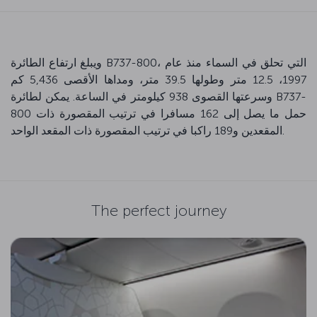
ويبلغ ارتفاع الطائرة B737-800، التي تحلق في السماء منذ عام
1997، 12.5 متر وطولها 39.5 متر، ومداها الأقصى 5,436 كم
وسرعتها القصوى 938 كيلومتر في الساعة. يمكن لطائرة B737-
800 حمل ما يصل إلى 162 مسافرا في ترتيب المقصورة ذات
المقعدين و189 راكبا في ترتيب المقصورة ذات المقعد الواحد.
The perfect journey