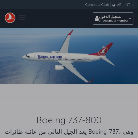
التخطي إلى المحتوى الرئيسي
Corporate Club
AR
-
INT
Toggle navigation
تسجيل الدخول
or become a member
Boeing 737-800
يعد الجيل التالي من عائلة طائرات Boeing 737، وهي