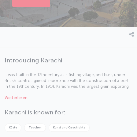
Introducing Karachi
It was built in the 17thcentury as a fishing village, and later, under
British control, gained importance with the construction of a port
in the 19thcentury. In 1914, Karachi was the largest grain exporting
port of the British Empire. An airport was built in 1924 which turned
Weiterlesen
the city into an important trade center. When Karachi gained
independence in 1947, it was already an important city in Pakistan.
Today, Karachi is a major tourist destination and this mystical city is
Karachi is known for:
an exclusive vacation destination with its modern streets and
charming architecture.
Küste
Tauchen
Kunst und Geschichte