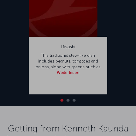
Ifisashi
This traditional stew-like dish
includes peanuts, tomatoes and
onions, along with greens such as
Weiterlesen
Getting from Kenneth Kaunda