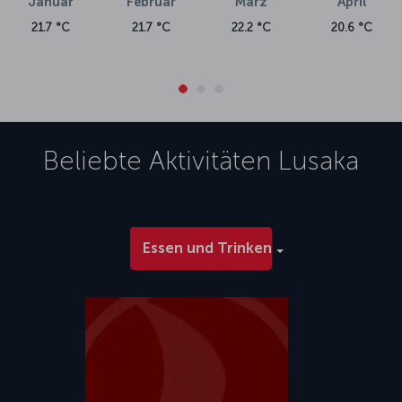
Januar
Februar
März
April
21.7 °C
21.7 °C
22.2 °C
20.6 °C
Beliebte Aktivitäten
Lusaka
Essen und Trinken