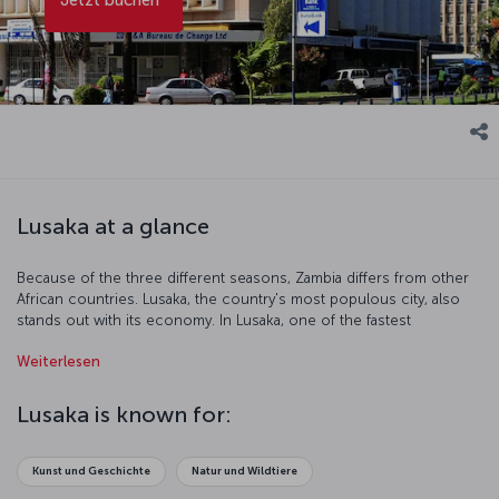
Lusaka at a glance
Because of the three different seasons, Zambia differs from other
African countries. Lusaka, the country's most populous city, also
stands out with its economy. In Lusaka, one of the fastest
developing capitals of the continent, modern buildings create a
Weiterlesen
synthesis with traditional African culture.
Lusaka is known for:
Kunst und Geschichte
Natur und Wildtiere