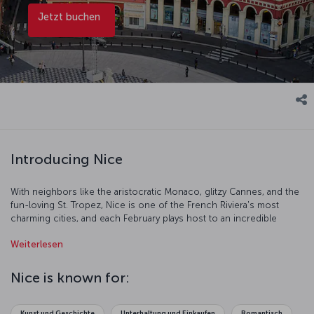
Jetzt buchen
Introducing Nice
With neighbors like the aristocratic Monaco, glitzy Cannes, and the
fun-loving St. Tropez, Nice is one of the French Riviera's most
charming cities, and each February plays host to an incredible
carnival. The city also offers some of the best southern French
Weiterlesen
cuisine you can get, and is full of Micheline starred restaurants. On
the narrow streets of the city you'll find buildings painted in pastel
tones, balconies decorated with flowers and window shutters of
Nice is known for:
brilliant turquoise. As you stroll around, you might like to pick up a
pouch of dried lavender or a bottle of homemade olive oil to
remember your trip by.
Kunst und Geschichte
Unterhaltung und Einkaufen
Romantisch