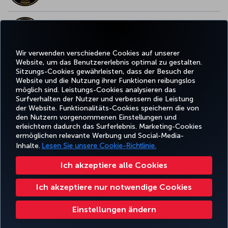
BESTES WLAN IN EUROPA
Wir verwenden verschiedene Cookies auf unserer
Website, um das Benutzererlebnis optimal zu gestalten.
Sitzungs-Cookies gewährleisten, dass der Besuch der
Website und die Nutzung ihrer Funktionen reibungslos
Facebook
Twitter
Instagram
YouTube
LinkedIn
TikTok
Blog
Whatsa
möglich sind. Leistungs-Cookies analysieren das
Surfverhalten der Nutzer und verbessern die Leistung
der Website. Funktionalitäts-Cookies speichern die von
BUCHEN
ANGEBOTE
TURKISH
den Nutzern vorgenommenen Einstellungen und
UND
ERLEBNIS
UND
HILFE
AIRLINES
MILES&SMIL
erleichtern dadurch das Surferlebnis. Marketing-Cookies
VERWALTEN
REISEZIELE
HOLIDAYS
ermöglichen relevante Werbung und Social-Media-
Inhalte.
Lesen Sie unsere Cookie-Richtlinie.
Barrierefreiheit
Impressum
Datenschutz- und Cookie-Richtlinie
Rechtliche Hinweise
Ich akzeptiere alle Cookies
Fluggastrechte
Cookie-Einstellungen ändern
Rechte betroffener Personen in der EU
Ich akzeptiere nur notwendige Cookies
32 0 2 620 0 849
Turkish Airlines Copyright © 1996–2025
Einstellungen ändern