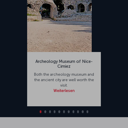
Archeology Museum of Nice-
Cimiez
Both the archeology museum and
the ancient city are well worth the
visit.
Weiterlesen