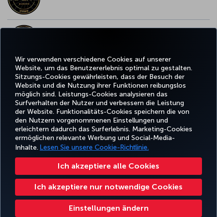
BESTES WLAN IN EUROPA
Wir verwenden verschiedene Cookies auf unserer
Website, um das Benutzererlebnis optimal zu gestalten.
Sitzungs-Cookies gewährleisten, dass der Besuch der
Website und die Nutzung ihrer Funktionen reibungslos
Facebook
Twitter
Instagram
YouTube
LinkedIn
TikTok
Blog
Whatsa
möglich sind. Leistungs-Cookies analysieren das
Surfverhalten der Nutzer und verbessern die Leistung
der Website. Funktionalitäts-Cookies speichern die von
BUCHEN
ANGEBOTE
TURKISH
den Nutzern vorgenommenen Einstellungen und
UND
ERLEBNIS
UND
HILFE
AIRLINES
MILES&SMIL
erleichtern dadurch das Surferlebnis. Marketing-Cookies
VERWALTEN
REISEZIELE
HOLIDAYS
ermöglichen relevante Werbung und Social-Media-
Inhalte.
Lesen Sie unsere Cookie-Richtlinie.
Barrierefreiheit
Impressum
Datenschutz- und Cookie-Richtlinie
Rechtliche Hinweise
Ich akzeptiere alle Cookies
Fluggastrechte
Cookie-Einstellungen ändern
Rechte betroffener Personen in der EU
Ich akzeptiere nur notwendige Cookies
32 0 2 620 0 849
Turkish Airlines Copyright © 1996–2025
Einstellungen ändern