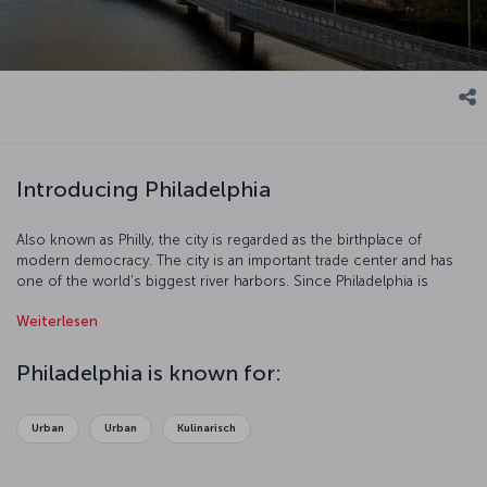
Introducing Philadelphia
Also known as Philly, the city is regarded as the birthplace of
modern democracy. The city is an important trade center and has
one of the world's biggest river harbors. Since Philadelphia is
linked to Canada with railways, it has an important role in the
Weiterlesen
transportation business. There are a large number of museums in
the city offering a pleasant time for visitors. Come and explore
Philadelphia, a city with colorful streets which appeal to tourists of
Philadelphia is known for:
all ages.
Urban
Urban
Kulinarisch