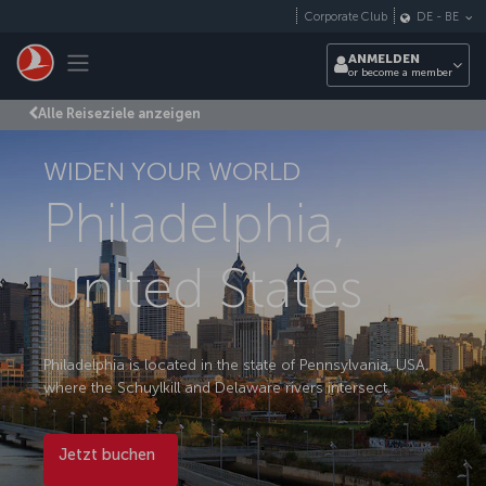
Zum Hauptmenü
Corporate Club
DE
-
BE
Toggle navigation
ANMELDEN
or become a member
Alle Reiseziele anzeigen
WIDEN YOUR WORLD
Philadelphia,
United States
Philadelphia is located in the state of Pennsylvania, USA,
where the Schuylkill and Delaware rivers intersect.
Jetzt buchen