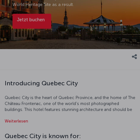
World Heritage Site as a result.
Jetzt buchen
Introducing Quebec City
Quebec City is the heart of Quebec Province, and the home of The
Château Frontenac, one of the world's most photographed
buildings. This hotel features stunning architecture and should be
one of the first stops on your journey. Afterwards, be sure to see
Weiterlesen
Old Quebec and the magnificent Cathedral-Basilica of Notre-Dame
de Québec. Art lovers should be sure to stop by the Musée
National des Beaux-arts du Québec. For a spot of shopping,
Quebec City is known for:
wander the romantic streets of Petit Champlain. Finally, don’t forget