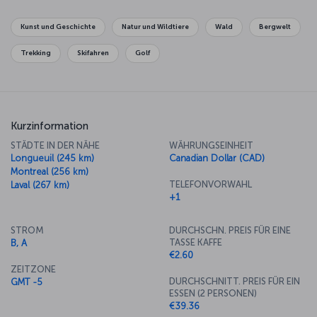
to make time for Île d'Orléans and the stunning Montmorency Park,
which has an even bigger waterfall than Niagara Falls.
Kunst und Geschichte
Natur und Wildtiere
Wald
Bergwelt
Trekking
Skifahren
Golf
Kurzinformation
STÄDTE IN DER NÄHE
WÄHRUNGSEINHEIT
Longueuil (245 km)
Canadian Dollar (CAD)
Montreal (256 km)
TELEFONVORWAHL
Laval (267 km)
+1
STROM
DURCHSCHN. PREIS FÜR EINE
TASSE KAFFE
B, A
€2.60
ZEITZONE
DURCHSCHNITT. PREIS FÜR EIN
GMT -5
ESSEN (2 PERSONEN)
€39.36