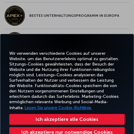
BESTES UNTERHALTUNGSPROGRAMM IN EUROPA
BESTES WLAN IN EUROPA
Wir verwenden verschiedene Cookies auf unserer
Website, um das Benutzererlebnis optimal zu gestalten.
Sitzungs-Cookies gewährleisten, dass der Besuch der
Website und die Nutzung ihrer Funktionen reibungslos
Facebook
Twitter
Instagram
YouTube
LinkedIn
TikTok
Blog
Whatsa
möglich sind. Leistungs-Cookies analysieren das
Surfverhalten der Nutzer und verbessern die Leistung
der Website. Funktionalitäts-Cookies speichern die von
BUCHEN
ANGEBOTE
TURKISH
den Nutzern vorgenommenen Einstellungen und
UND
ERLEBNIS
UND
HILFE
AIRLINES
MILES&SMIL
erleichtern dadurch das Surferlebnis. Marketing-Cookies
VERWALTEN
REISEZIELE
HOLIDAYS
ermöglichen relevante Werbung und Social-Media-
Inhalte.
Lesen Sie unsere Cookie-Richtlinie.
Barrierefreiheit
Impressum
Datenschutz- und Cookie-Richtlinie
Rechtliche Hinweise
Ich akzeptiere alle Cookies
Fluggastrechte
Cookie-Einstellungen ändern
Rechte betroffener Personen in der EU
Ich akzeptiere nur notwendige Cookies
32 0 2 620 0 849