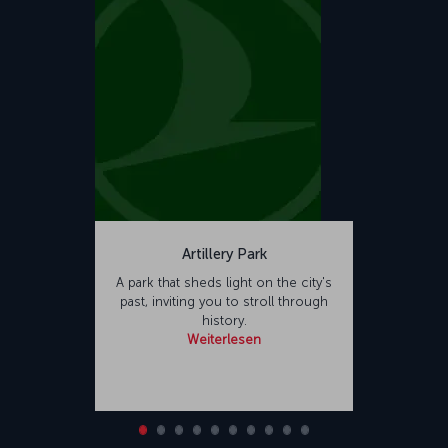
Artillery Park
A park that sheds light on the city's
past, inviting you to stroll through
history.
Weiterlesen