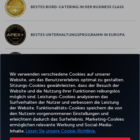
BESTES BORD-CATERING IN DER BUSINESS CLASS
BESTES UNTERHALTUNGSPROGRAMM IN EUROPA
BESTES WLAN IN EUROPA
Wir verwenden verschiedene Cookies auf unserer
Website, um das Benutzererlebnis optimal zu gestalten.
Sitzungs-Cookies gewährleisten, dass der Besuch der
Website und die Nutzung ihrer Funktionen reibungslos
Facebook
Twitter
Instagram
YouTube
LinkedIn
TikTok
Blog
Whatsa
möglich sind. Leistungs-Cookies analysieren das
Surfverhalten der Nutzer und verbessern die Leistung
der Website. Funktionalitäts-Cookies speichern die von
BUCHEN
ANGEBOTE
TURKISH
den Nutzern vorgenommenen Einstellungen und
UND
ERLEBNIS
UND
HILFE
AIRLINES
MILES&SMIL
erleichtern dadurch das Surferlebnis. Marketing-Cookies
VERWALTEN
REISEZIELE
HOLIDAYS
ermöglichen relevante Werbung und Social-Media-
Inhalte.
Lesen Sie unsere Cookie-Richtlinie.