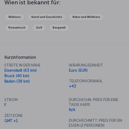
Wien ist bekannt für:
im Ephesos Museum bewundern, das dem Kunsthistorischen
Museum angegliedert ist. Die Zeit vergeht wie im Fluge, wenn Sie
sich mit der Geschichte, Kunst und Kultur von Wien beschäftigen –
Wellness
Kunst und Geschichte
Natur und Wildtiere
dabei ist die Stadt vielleicht am meisten für ihre Musik bekannt.
Lassen Sie sich bei einem Aufenthalt in Wien ein Konzert mit
Romantisch
Golf
Bergwelt
Stücken berühmter Wiener Komponisten wie Mozart oder Johann
Strauss nicht entgehen! Der wunderbaren Musik von Wien
ebenbürtig sind die kulinarischen Köstlichkeiten: Probieren Sie
unbedingt alles, wozu sich die Gelegenheit bietet.
Kurzinformation
STÄDTE IN DER NÄHE
WÄHRUNGSEINHEIT
Eisenstadt (63 km)
Euro (EUR)
Bruck (40 km)
TELEFONVORWAHL
Baden (38 km)
+43
STROM
DURCHSCHN. PREIS FÜR EINE
TASSE KAFFE
F
N/A
ZEITZONE
DURCHSCHNITT. PREIS FÜR EIN
GMT +1
ESSEN (2 PERSONEN)