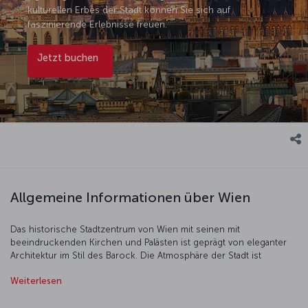
kulturellen Erbes der Stadt können Sie sich auf
faszinierende Erlebnisse freuen.
Jetzt buchen
Allgemeine Informationen über Wien
Das historische Stadtzentrum von Wien mit seinen mit
beeindruckenden Kirchen und Palästen ist geprägt von eleganter
Architektur im Stil des Barock. Die Atmosphäre der Stadt ist
geradezu in Geschichte getränkt. Ein guter Ausgangspunkt für ihre
Weiterlesen
Erkundung ist das Belvedere, einst die Sommerresidenz von Prinz
Eugen, wo als Glanzstücke die Jugendstilgemälde von Gustav Klimt
ausgestellt sind. Kunstwerke aus dem antiken Ephesos können Sie