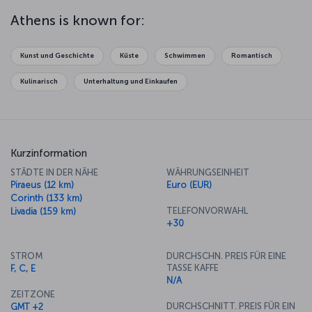
symbol of the Athens, and look down on the city that held the first
ever Olympic Games. Watch a parade of Evzone soldiers from
Athens is known for:
Syntagma Square and explore the wonderful museums of the city.
Relax in the neighborhood of Pláka and let Greek cuisine delight
your taste buds as you enjoy the seafood and other delicacies it is
Kunst und Geschichte
Küste
Schwimmen
Romantisch
so famous for.
Kulinarisch
Unterhaltung und Einkaufen
Kurzinformation
STÄDTE IN DER NÄHE
WÄHRUNGSEINHEIT
Piraeus (12 km)
Euro (EUR)
Corinth (133 km)
TELEFONVORWAHL
Livadia (159 km)
+30
STROM
DURCHSCHN. PREIS FÜR EINE
TASSE KAFFE
F, C, E
N/A
ZEITZONE
DURCHSCHNITT. PREIS FÜR EIN
GMT +2