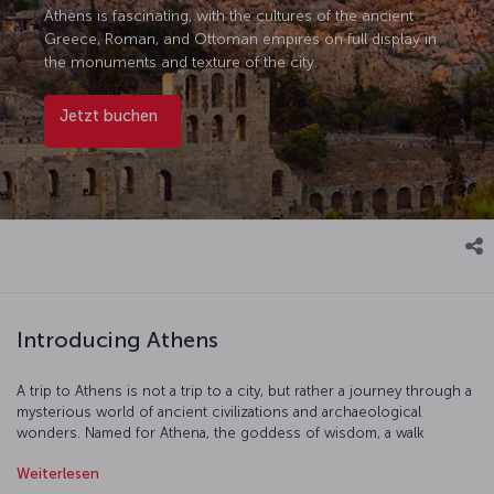
Athens is fascinating, with the cultures of the ancient
Greece, Roman, and Ottoman empires on full display in
the monuments and texture of the city.
Jetzt buchen
Introducing Athens
A trip to Athens is not a trip to a city, but rather a journey through a
mysterious world of ancient civilizations and archaeological
wonders. Named for Athena, the goddess of wisdom, a walk
through the city is a walk through history and mythology, so let the
Weiterlesen
age-old myths be your guide. First, head up to the Acropolis, the