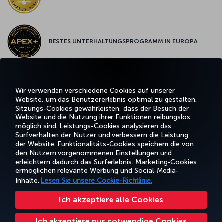
BESTES UNTERHALTUNGSPROGRAMM IN EUROPA
BESTES WLAN IN EUROPA
Wir verwenden verschiedene Cookies auf unserer
Website, um das Benutzererlebnis optimal zu gestalten.
Sitzungs-Cookies gewährleisten, dass der Besuch der
Website und die Nutzung ihrer Funktionen reibungslos
möglich sind. Leistungs-Cookies analysieren das
Surfverhalten der Nutzer und verbessern die Leistung
Facebook
Twitter
Instagram
YouTube
LinkedIn
TikTok
Blog
Pinterest
What
der Website. Funktionalitäts-Cookies speichern die von
den Nutzern vorgenommenen Einstellungen und
erleichtern dadurch das Surferlebnis. Marketing-Cookies
BUCHEN
ANGEBOTE
CORPO
ermöglichen relevante Werbung und Social-Media-
UND
ERLEBNIS
UND
HILFE
MILES&SMILES
CLU
VERWALTEN
REISEZIELE
Inhalte.
Lesen Sie unsere Cookie-Richtlinie.
Ich akzeptiere alle Cookies
Barrierefreiheit
Datenschutz- und Cookie-Richtlinie
Rechtliche Hinweise
Fluggastrechte
Ich akzeptiere nur notwendige Cookies