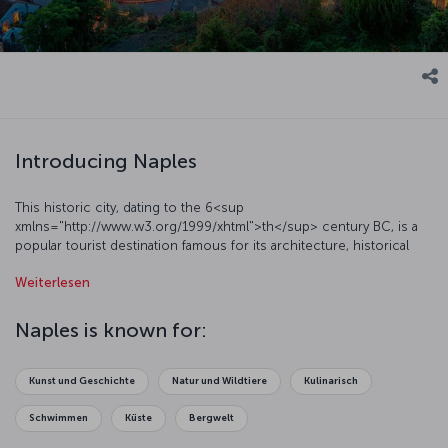
Introducing Naples
This historic city, dating to the 6<sup
xmlns="http://www.w3.org/1999/xhtml">th</sup> century BC, is a
popular tourist destination famous for its architecture, historical
background, cultural and artistic events, and natural beauty.
Weiterlesen
Numerous museums, castles, and churches make this magnificent
city one of the most significant places in Italy. Naples is also one of
the most famous port cities in the Mediterranean region, and its
Naples is known for:
busy port is still used by ferries traveling to Sardinia, Sicily, the
Aeolian Islands, Corsica, and Tunisia.
Kunst und Geschichte
Natur und Wildtiere
Kulinarisch
Schwimmen
Küste
Bergwelt