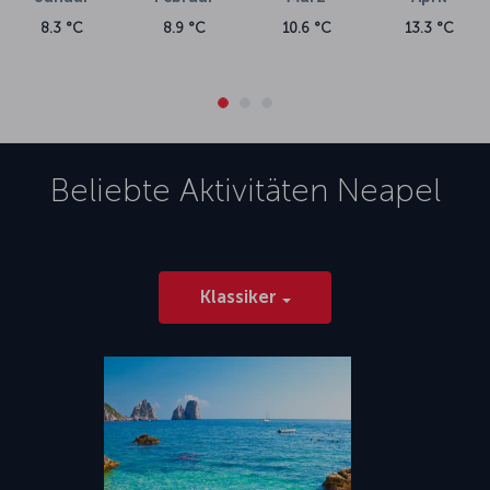
8.3 °C
8.9 °C
10.6 °C
13.3 °C
Beliebte Aktivitäten
Neapel
Klassiker