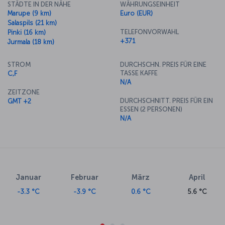
STÄDTE IN DER NÄHE
WÄHRUNGSEINHEIT
Marupe (9 km)
Euro (EUR)
Salaspils (21 km)
TELEFONVORWAHL
Pinki (16 km)
+371
Jurmala (18 km)
STROM
DURCHSCHN. PREIS FÜR EINE
TASSE KAFFE
C,F
N/A
ZEITZONE
DURCHSCHNITT. PREIS FÜR EIN
GMT +2
ESSEN (2 PERSONEN)
N/A
Januar
Februar
März
April
-3.3 °C
-3.9 °C
0.6 °C
5.6 °C