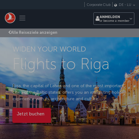
Zum Hauptmenü
Corporate Club
DE
-
LU
Toggle navigation
ANMELDEN
or become a member
Alle Reiseziele anzeigen
WIDEN YOUR WORLD
Flights to Riga
Riga, the capital of Latvia and one of the most important
cities of the Baltic states, offers you an interesting holiday
experience with its architecture and culture.
Jetzt buchen