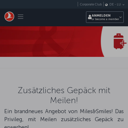
Zum Hauptmenü
Corporate Club
DE
-
LU
Toggle navigation
ANMELDEN
or become a member
Zusätzliches Gepäck mit
Meilen!
Ein brandneues Angebot von Miles&Smiles! Das
Privileg, mit Meilen zusätzliches Gepäck zu
erwerben!