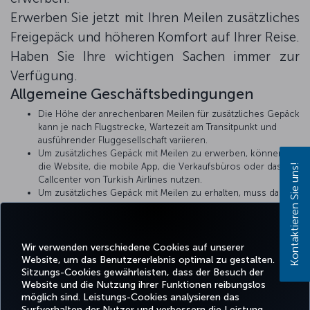
Erwerben Sie jetzt mit Ihren Meilen zusätzliches
Freigepäck und höheren Komfort auf Ihrer Reise.
Haben Sie Ihre wichtigen Sachen immer zur
Verfügung.
Allgemeine Geschäftsbedingungen
Die Höhe der anrechenbaren Meilen für zusätzliches Gepäck
kann je nach Flugstrecke, Wartezeit am Transitpunkt und
ausführender Fluggesellschaft variieren.
Um zusätzliches Gepäck mit Meilen zu erwerben, können Sie
die Website, die mobile App, die Verkaufsbüros oder das
Kontaktieren Sie uns!
Callcenter von Turkish Airlines nutzen.
Um zusätzliches Gepäck mit Meilen zu erhalten, muss das
Miles&Smiles-Mitglied die Zahlung nur mit Meilen vornehmen.
Es gelten die Regeln für zusätzliches Gepäck von Turkish
Airlines. Weitere Informationen finden Sie auf unserer Seite
Zusätzliches Gepäck
.
Wir verwenden verschiedene Cookies auf unserer
Website, um das Benutzererlebnis optimal zu gestalten.
Sitzungs-Cookies gewährleisten, dass der Besuch der
Website und die Nutzung ihrer Funktionen reibungslos
möglich sind. Leistungs-Cookies analysieren das
Surfverhalten der Nutzer und verbessern die Leistung