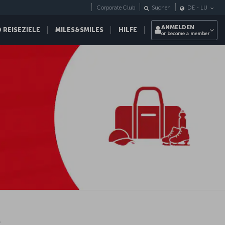
Corporate Club
Suchen
DE
-
LU
ANMELDEN
REISEZIELE
MILES&SMILES
HILFE
or become a member
t