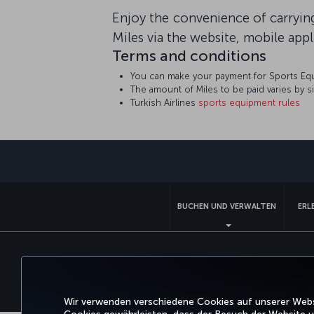
Enjoy the convenience of carryin
Miles via the website, mobile appli
Terms and conditions
You can make your payment for Sports Equip
The amount of Miles to be paid varies by 
Turkish Airlines
sports equipment rules
BUCHEN UND VERWALTEN
ERL
Barrierefreiheit
Datenschutz- und Cookie-Richtlinie
Wir verwenden verschiedene Cookies auf unserer Websi