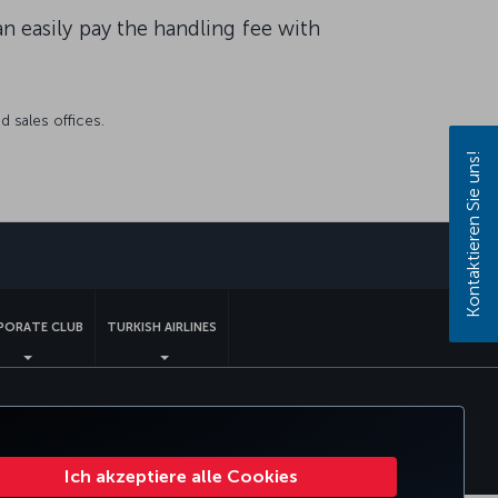
 easily pay the handling fee with
d sales offices.
Kontaktieren Sie uns!
sApp
PORATE CLUB
TURKISH AIRLINES
nserviceplan
Rechte betroffener Personen in der EU
Ich akzeptiere alle Cookies