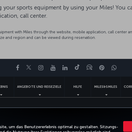
g your sports equipment by using your Miles! You can
cation, call center.
ment with Miles through the website, mobile application, call center an
size and region and can be viewed during reservation.
Facebook
Twitter
Instagram
YouTube
LinkedIn
TikTok
Blog
Pinterest
What
EBNIS
ANGEBOTE UND REISEZIELE
HILFE
MILES&SMILES
COR
Rechtliche Hinweise
Fluggastrechte
Cookie-Einstellungen ändern
US DOT Kunde
Turkish Airlines Copyright © 1996 – 2026
te, um das Benutzererlebnis optimal zu gestalten. Sitzungs-