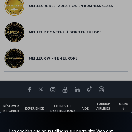
MEILLEURE RESTAURATION EN BUSINESS CLASS
MEILLEUR CONTENU À BORD EN EUROPE
MEILLEUR WI-FI EN EUROPE
Facebook
Twitter
Instagram
YouTube
LinkedIn
Tiktok
Blog
TURKISH
MILES
RÉSERVER
OFFRES ET
EXPÉRIENCE
AIDE
AIRLINES
&
ET GÉRER
DESTINATIONS
HOLIDAYS
SMILES
Les cookies que nous utilisons sur notre site Web ont
Accessibilité
Confidentialité et cookies
Mentions légales
Droits des passagers