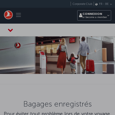
Passer au menu principal
Corporate Club
FR
-
BE
Toggle navigation
CONNEXION
or become a member
Bagages enregistrés
Pour éviter tout problème lors de votre voyage,