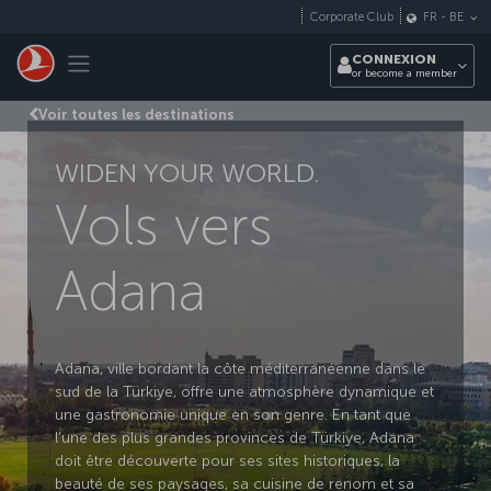
Passer au menu principal
Corporate Club
FR
-
BE
Toggle navigation
CONNEXION
or become a member
Voir toutes les destinations
WIDEN YOUR WORLD.
Vols vers
Adana
Adana, ville bordant la côte méditerranéenne dans le
sud de la Türkiye, offre une atmosphère dynamique et
une gastronomie unique en son genre. En tant que
l’une des plus grandes provinces de Türkiye, Adana
doit être découverte pour ses sites historiques, la
beauté de ses paysages, sa cuisine de renom et sa