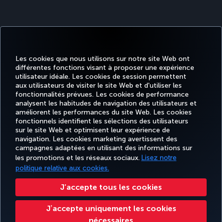
Les cookies que nous utilisons sur notre site Web ont
différentes fonctions visant à proposer une expérience
utilisateur idéale. Les cookies de session permettent
aux utilisateurs de visiter le site Web et d'utiliser les
fonctionnalités prévues. Les cookies de performance
analysent les habitudes de navigation des utilisateurs et
améliorent les performances du site Web. Les cookies
fonctionnels identifient les sélections des utilisateurs
sur le site Web et optimisent leur expérience de
Facebook
Twitter
Instagram
YouTube
LinkedIn
Tiktok
Blog
navigation. Les cookies marketing avertissent des
campagnes adaptées en utilisant des informations sur
les promotions et les réseaux sociaux.
Lisez notre
TURKISH
MILES
RÉSERVER
OFFRES ET
politique relative aux cookies.
EXPÉRIENCE
AIDE
AIRLINES
&
ET GÉRER
DESTINATIONS
HOLIDAYS
SMILES
J’accepte tous les cookies
Jʼaccepte uniquement les cookies
Accessibilité
Confidentialité et cookies
Mentions légales
Droits des passagers
nécessaires
Modifier les paramètres des cookies.
Droits des personnes concernées dans l’UE.
32 0 2 620 0 849