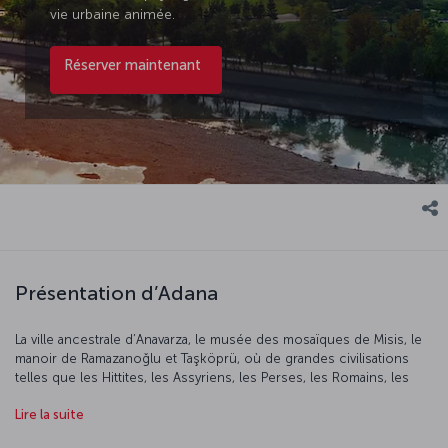
vie urbaine animée.
Réserver maintenant
Présentation d’Adana
La ville ancestrale d’Anavarza, le musée des mosaïques de Misis, le
manoir de Ramazanoğlu et Taşköprü, où de grandes civilisations
telles que les Hittites, les Assyriens, les Perses, les Romains, les
Byzantins et les Ottomans ont laissé leur empreinte, témoignent de
Lire la suite
la richesse de l’histoire d’Adana, dont l’origine remonte à 5 000 ans
avant notre ère. Explorez de superbes sites naturels tels que le