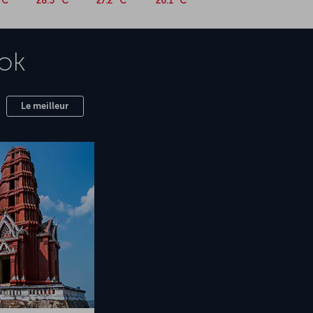
°C
28.3 °C
27.2 °C
26.1 °C
ok
Le meilleur