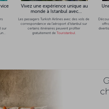
rvice
Vivez une expérience unique au
Une
monde à Istanbul avec
Touristanbul
rs
Les passagers Turkish Airlines avec des vols de
Découv
correspondance via l’aéroport d’Istanbul sur
offr
l sur
certains itinéraires peuvent profiter
divert
’un
gratuitement de
Touristanbul
.
le.
G
c