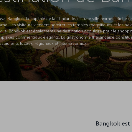
aya, Bangkok, la capitale de la Thaïlande, est une ville animée. Riche en 
sme. Les visiteurs viennent admirer les temples magnifiques et les pala
ille. Bangkok est également une destination populaire pour le shoppi
mplexes commerciaux élégants. La gastronomie thaïlandaise constitue
restaurants locaux, régionaux et internationaux.
Bangkok est 