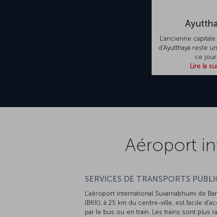
Ayutth
L'ancienne capital
d'Ayutthaya reste un
ce jour
Lire la su
Aéroport i
SERVICES DE TRANSPORTS PUBLIC
L’aéroport international Suvarnabhumi de B
(BKK), à 25 km du centre-ville, est facile d’a
par le bus ou en train. Les trains sont plus r