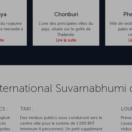
aya
Chonburi
Phe
e du royaume
L'une des principales villes du
Ville de ves
e merveille à
pays, située sur le golfe de
palais 
.
Thaïlande.
r
ite
Lire la suite
Li
nternational Suvarnabhumi
S :
TAXI :
LOUE
angkok
Des minibus publics vous conduiront vers le
Prenez
ccès
centre-ville pour la somme de 1 000 BHT
Louez 
apides
(minimum 4 personnes). Un petit supplément
réduct