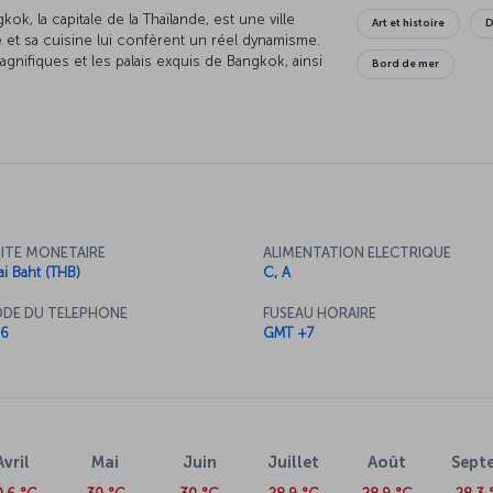
kok, la capitale de la Thaïlande, est une ville
Art et histoire
D
e et sa cuisine lui confèrent un réel dynamisme.
agnifiques et les palais exquis de Bangkok, ainsi
Bord de mer
ille. Bangkok est également une destination
deurs ambulants jusqu’aux boutiques de luxe
stronomie thaïlandaise constitue évidemment
 éventail de restaurants locaux, régionaux et
vez votre vol pour Bangkok dès
, dégustez sa street food et parcourez les
ITE MONETAIRE
ALIMENTATION ELECTRIQUE
nce inoubliable. La capitale thaïlandaise, avec
ai Baht (THB)
C, A
e d’innombrables attractions incontournables et
points forts de Bangkok et de ses environs,
DE DU TELEPHONE
FUSEAU HORAIRE
Palais et le vaste marché de Chatuchak, ainsi que
6
GMT +7
rs inoubliables dans cette ville
à planifier vos vacances de rêve en consultant
ion de Bangkok.
Avril
Mai
Juin
Juillet
Août
Sept
i de Bangkok