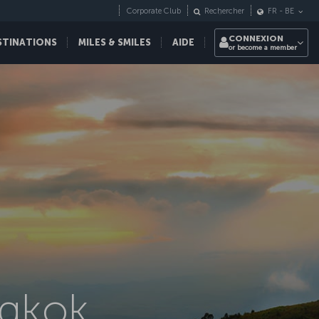
Corporate Club
Rechercher
FR
-
BE
CONNEXION
STINATIONS
MILES & SMILES
AIDE
or become a member
ngkok