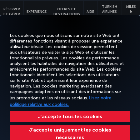
TURKISH
MILES
RÉSERVER
OFFRES ET
EXPÉRIENCE
AIDE
AIRLINES
&
ET GÉRER
DESTINATIONS
HOLIDAYS
SMILES
Les cookies que nous utilisons sur notre site Web ont
Accessibilité
Confidentialité et cookies
Mentions légales
Droits des passagers
différentes fonctions visant à proposer une expérience
Modifier les paramètres des cookies.
Droits des personnes concernées dans l’UE.
32 0 2 620 0 849
utilisateur idéale. Les cookies de session permettent
aux utilisateurs de visiter le site Web et d'utiliser les
Turkish Airlines Copyright © 1996 - 2025
fonctionnalités prévues. Les cookies de performance
analysent les habitudes de navigation des utilisateurs et
améliorent les performances du site Web. Les cookies
fonctionnels identifient les sélections des utilisateurs
sur le site Web et optimisent leur expérience de
navigation. Les cookies marketing avertissent des
campagnes adaptées en utilisant des informations sur
les promotions et les réseaux sociaux.
Lisez notre
politique relative aux cookies.
J’accepte tous les cookies
Jʼaccepte uniquement les cookies
nécessaires