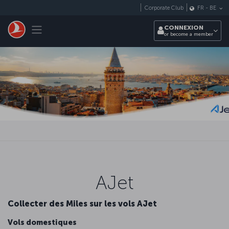
Passer au menu principal
Corporate Club
FR
-
BE
Toggle navigation
CONNEXION
or become a member
AJet
Collecter des Miles sur les vols AJet
Vols domestiques