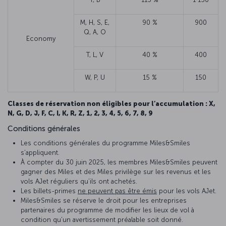
M, H, S, E,
90 %
900
Q, A, O
Economy
T, L, V
40 %
400
W, P, U
15 %
150
Classes de réservation non éligibles pour l’accumulation : X,
N, G, D, J, F, C, I, K, R, Z, 1, 2, 3, 4, 5, 6, 7, 8, 9
Conditions générales
Les conditions générales du programme Miles&Smiles
s’appliquent.
À compter du 30 juin 2025, les membres Miles&Smiles peuvent
gagner des Miles et des Miles privilège sur les revenus et les
vols AJet réguliers qu’ils ont achetés.
Les billets-primes
ne peuvent pas être émis
pour les vols AJet.
Miles&Smiles se réserve le droit pour les entreprises
partenaires du programme de modifier les lieux de vol à
condition qu’un avertissement préalable soit donné.