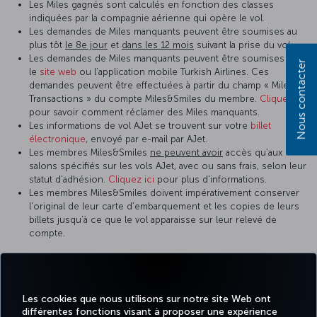
Les Miles gagnés sont calculés en fonction des classes
indiquées par la compagnie aérienne qui opère le vol.
Les demandes de Miles manquants peuvent être soumises au
plus tôt
le 8e jour
et
dans les 12 mois
suivant la prise du vol.
Les demandes de Miles manquants peuvent être soumises sur
Nous contacter
le
site web
ou l’application mobile Turkish Airlines. Ces
demandes peuvent être effectuées à partir du champ « Miles
Transactions » du compte Miles&Smiles du membre.
Cliquez ici
pour savoir comment réclamer des Miles manquants.
Les informations de vol AJet se trouvent sur votre
billet
électronique
, envoyé par e-mail par AJet.
Les membres Miles&Smiles
ne peuvent avoir
accès qu’aux
salons spécifiés sur les vols AJet, avec ou sans frais, selon leur
statut d’adhésion.
Cliquez ici
pour plus d’informations.
Les membres Miles&Smiles doivent impérativement conserver
l’original de leur carte d’embarquement et les copies de leurs
billets jusqu’à ce que le vol apparaisse sur leur relevé de
compte.
Pour plus d’informations sur les vols AJet, veuillez consulter la
page
Questions fréquentes
. Pour toute question concernant
Les cookies que nous utilisons sur notre site Web ont
l’adhésion à Miles&Smiles, consultez la page
Centre d’aide
.
différentes fonctions visant à proposer une expérience