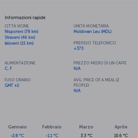
Informazioni rapide
CITTÀ VICINE
UNITÀ MONETARIA
Nisporeni (78 km)
Moldovan Leu (MDL)
Straseni (46 km)
PREFISSO TELEFONICO
Ialoveni (15 km)
+373
ALIMENTAZIONE
PREZZO MEDIO DI UN CAFFÈ
C, F
N/A
FUSO ORARIO
AVG. PRICE OF A MEAL (2
PEOPLE)
GMT +2
N/A
Gennaio
Febbraio
Marzo
Aprile
-2.8 °C
-1.1 °C
3.3 °C
10.6 °C