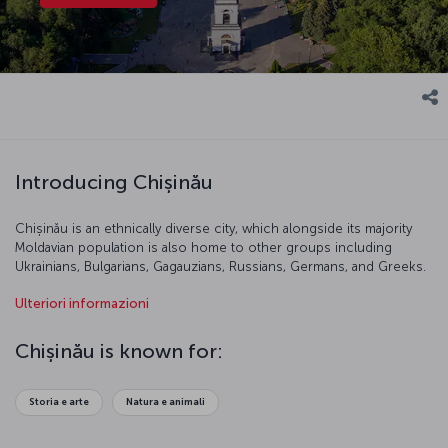
Introducing Chișinău
Chișinău is an ethnically diverse city, which alongside its majority
Moldavian population is also home to other groups including
Ukrainians, Bulgarians, Gagauzians, Russians, Germans, and Greeks.
th
This traditional city resembled a small village until the 19
century.
Ulteriori informazioni
Today, it is a popular tourist destination famous for its history and
beautiful vineyards.
Chișinău is known for:
Storia e arte
Natura e animali