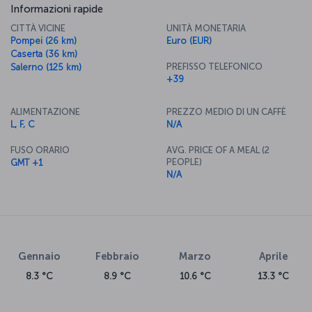
Informazioni rapide
CITTÀ VICINE
UNITÀ MONETARIA
Pompei (26 km)
Euro (EUR)
Caserta (36 km)
PREFISSO TELEFONICO
Salerno (125 km)
+39
ALIMENTAZIONE
PREZZO MEDIO DI UN CAFFÈ
L, F, C
N/A
FUSO ORARIO
AVG. PRICE OF A MEAL (2
PEOPLE)
GMT +1
N/A
Gennaio
Febbraio
Marzo
Aprile
8.3 °C
8.9 °C
10.6 °C
13.3 °C