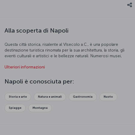
Alla scoperta di Napoli
Questa città storica, risalente al VI
secolo a.C., è una popolare
destinazione turistica rinomata per la sua architettura, la storia, gli
eventi culturali e artistici e le bellezze naturali. Numerosi musei,
castelli e chiese rendono questa magnifica città una delle più illustri
Ulteriori informazioni
in Italia. Napoli è anche una delle città portuali più famose del
Mediterraneo, e il suo trafficato porto serve tuttora traghetti per la
Sardegna, la Sicilia, le Isole Eolie, la Corsica e la Tunisia.
Napoli è conosciuta per:
Storia e arte
Natura e animali
Gastronomia
Nuoto
Spiagge
Montagna