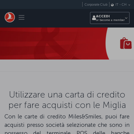
Passa al contenuto principale
Corporate Club
IT
-
CH
Toggle navigation
ACCEDI
or become a member
Utilizzare una carta di credito
per fare acquisti con le Miglia
Con le carte di credito Miles&Smiles, puoi fare
acquisti presso società selezionate che sono in
possesso del terminale POS delle banche