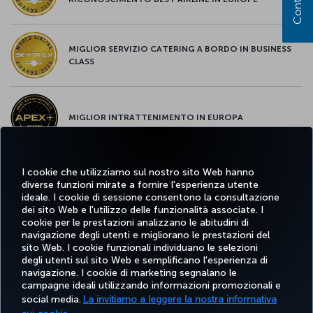
MIGLIOR SERVIZIO CATERING A BORDO IN BUSINESS
CLASS
MIGLIOR INTRATTENIMENTO IN EUROPA
I cookie che utilizziamo sul nostro sito Web hanno
MIGLIOR WI-FI D'EUROPA
diverse funzioni mirate a fornire l'esperienza utente
ideale. I cookie di sessione consentono la consultazione
dei sito Web e l'utilizzo delle funzionalità associate. I
cookie per le prestazioni analizzano le abitudini di
navigazione degli utenti e migliorano le prestazioni del
sito Web. I cookie funzionali individuano le selezioni
Facebook
Twitter
Instagram
YouTube
LinkedIn
TikTok
Blog
degli utenti sul sito Web e semplificano l'esperienza di
navigazione. I cookie di marketing segnalano le
campagne ideali utilizzando informazioni promozionali e
TURKISH
PRENOTARE
OFFERTE E
social media.
La invitiamo a leggere la nostra informativa
SCOPRI
AIUTO
AIRLINES
MILES&S
E GESTIRE
DESTINAZIONI
HOLIDAYS