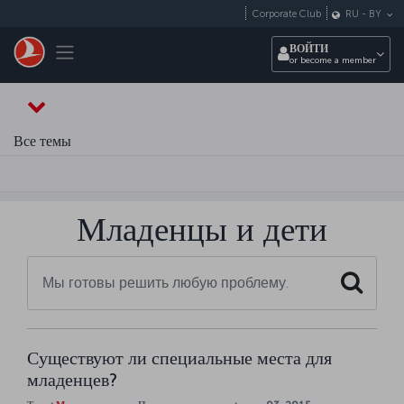
Перейти к основному контенту
Corporate Club
RU
-
BY
Toggle navigation
ВОЙТИ
or become a member
Все темы
Младенцы и дети
Search
Существуют ли специальные места для
младенцев?