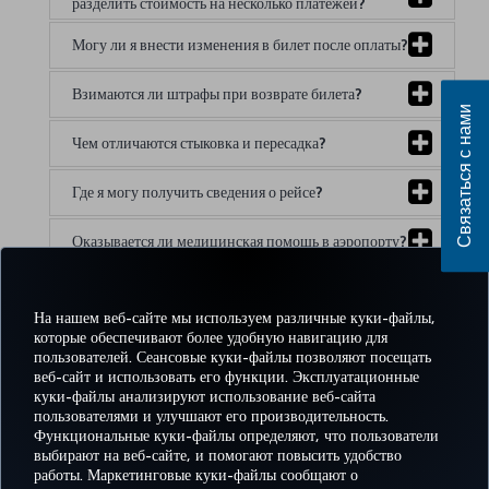
разделить стоимость на несколько платежей?
Могу ли я внести изменения в билет после оплаты?
Взимаются ли штрафы при возврате билета?
Связаться с нами
Чем отличаются стыковка и пересадка?
Где я могу получить сведения о рейсе?
Оказывается ли медицинская помощь в аэропорту?
Help:
На нашем веб-сайте мы используем различные куки-файлы,
которые обеспечивают более удобную навигацию для
пользователей. Сеансовые куки-файлы позволяют посещать
веб-сайт и использовать его функции. Эксплуатационные
куки-файлы анализируют использование веб-сайта
пользователями и улучшают его производительность.
Facebook
Twitter
Instagram
YouTube
LinkedIn
TikTok
Блог
Pinterest
What
Функциональные куки-файлы определяют, что пользователи
выбирают на веб-сайте, и помогают повысить удобство
работы. Маркетинговые куки-файлы сообщают о
БРОНИРУЙТЕ И
ПРЕДЛОЖЕНИЯ