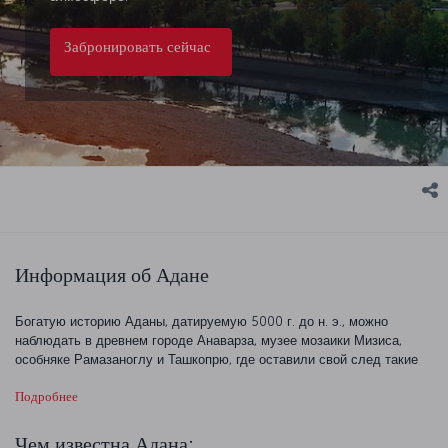
Забронировать сейчас
Информация об Адане
Богатую историю Аданы, датируемую 5000 г. до н. э., можно
наблюдать в древнем городе Анаварза, музее мозаики Мизиса,
особняке Рамазаноглу и Ташкопрю, где оставили свой след такие
важные цивилизации, как хетты, ассирийцы, персы, римляне,
Подробнее
византийцы и османы. Среди красивых природных
достопримечательностей можно назвать национальный горный парк
Юрегир, озеро Сейхан, пляж Караташ и озеро Акьятан. Адана также
Чем известна Адана: