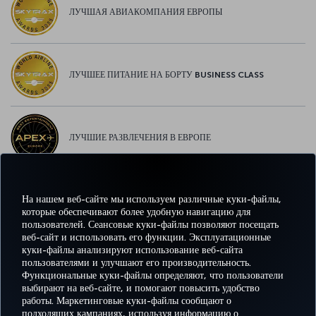
ЛУЧШАЯ АВИАКОМПАНИЯ ЕВРОПЫ
ЛУЧШЕЕ ПИТАНИЕ НА БОРТУ BUSINESS CLASS
ЛУЧШИЕ РАЗВЛЕЧЕНИЯ В ЕВРОПЕ
На нашем веб-сайте мы используем различные куки-файлы,
ЛУЧШИЙ WI-FI В ЕВРОПЕ
которые обеспечивают более удобную навигацию для
пользователей. Сеансовые куки-файлы позволяют посещать
веб-сайт и использовать его функции. Эксплуатационные
куки-файлы анализируют использование веб-сайта
пользователями и улучшают его производительность.
Facebook
Twitter
Instagram
YouTube
LinkedIn
TikTok
Блог
Pinterest
What
Функциональные куки-файлы определяют, что пользователи
выбирают на веб-сайте, и помогают повысить удобство
работы. Маркетинговые куки-файлы сообщают о
БРОНИРУЙТЕ И
ПРЕДЛОЖЕНИЯ
подходящих кампаниях, используя информацию о