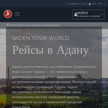
Перейти к основному контенту
Corporate Club
RU
-
BY
Toggle navigation
ВОЙТИ
or become a member
Посмотреть все пункты назначения
WIDEN YOUR WORLD.
Рейсы в Адану
Адана, расположенная на побережье Средиземного
моря на юге Турции, — это оживленный город с
динамичной атмосферой и уникальными
гастрономическими предложениями. Являясь одной
из крупнейших провинций Турции, Адана
заслуживает на внимание благодаря своим
историческим местам, природной красоте,
легендарной кухне и оживленной городской
атмосфере.