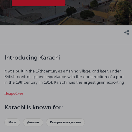
Introducing Karachi
It was built in the 17thcentury as a fishing village, and later, under
British control, gained importance with the construction of a port
in the 19thcentury. In 1914, Karachi was the largest grain exporting
port of the British Empire. An airport was built in 1924 which turned
Подробнее
the city into an important trade center. When Karachi gained
independence in 1947, it was already an important city in Pakistan.
Today, Karachi is a major tourist destination and this mystical city is
Karachi is known for:
an exclusive vacation destination with its modern streets and
charming architecture.
Море
Дайвинг
История и искусство