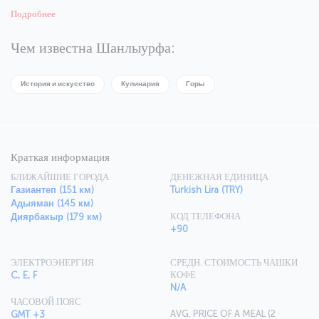
византийцах и арабах. Многообразие цивилизаций оставило свой
Подробнее
след и в настоящем Шанлыурфы. Сегодня это многонациональный
город, полный загадок. Вы почувствуете это, прогуливаясь по
улицам города, встречая людей разных культур и традиций,
Чем известна Шанлыурфа:
живущих в мире и гармонии. И конечно, смесь культур повлияла на
кухню города, которую непременно стоит попробовать, находясь в
Шанлыурфе.
История и искусство
Кулинария
Горы
Краткая информация
БЛИЖАЙШИЕ ГОРОДА
ДЕНЕЖНАЯ ЕДИНИЦА
Газиантеп (151 км)
Turkish Lira (TRY)
Адыяман (145 км)
КОД ТЕЛЕФОНА
Диярбакыр (179 км)
+90
ЭЛЕКТРОЭНЕРГИЯ
СРЕДН. СТОИМОСТЬ ЧАШКИ
КОФЕ
C, E, F
N/A
ЧАСОВОЙ ПОЯС
AVG. PRICE OF A MEAL (2
GMT +3