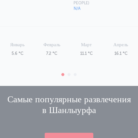
PEOPLE)
N/A
Январь
Февраль
Март
Апрель
5.6 °C
7.2 °C
11.1 °C
16.1 °C
Самые популярные развлечения
в
Шанлыурфа