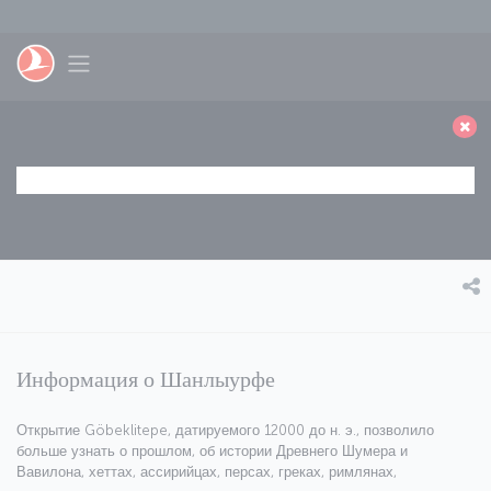
Перейти к основному контенту
Toggle navigation
Информация о Шанлыурфе
Открытие Göbeklitepe, датируемого 12000 до н. э., позволило
больше узнать о прошлом, об истории Древнего Шумера и
Вавилона, хеттах, ассирийцах, персах, греках, римлянах,