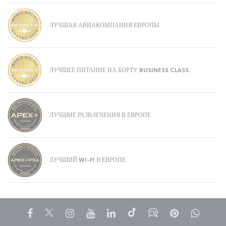
ЛУЧШАЯ АВИАКОМПАНИЯ ЕВРОПЫ
ЛУЧШЕЕ ПИТАНИЕ НА БОРТУ BUSINESS CLASS
ЛУЧШИЕ РАЗВЛЕЧЕНИЯ В ЕВРОПЕ
ЛУЧШИЙ WI-FI В ЕВРОПЕ
Facebook
Twitter
Instagram
YouTube
LinkedIn
TikTok
Блог
Pinterest
What