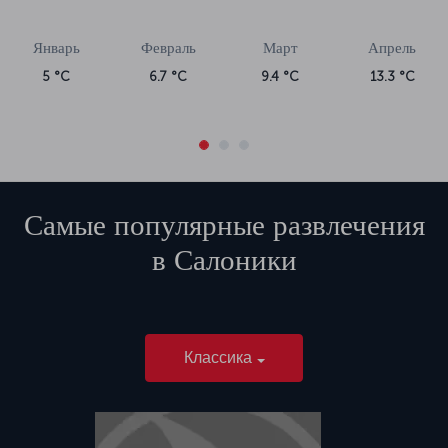
Январь
Февраль
Март
Апрель
5 °C
6.7 °C
9.4 °C
13.3 °C
Самые популярные развлечения
в
Салоники
Классика