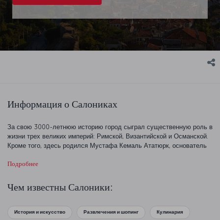
Информация о Салониках
За свою 3000-летнюю историю город сыграл существенную роль в
жизни трех великих империй: Римской, Византийской и Османской.
Кроме того, здесь родился Мустафа Кемаль Ататюрк, основатель
Турецкой Республики. Это придает Салоникам особый вес в глазах
Подробнее
турок. Город, расположенный на берегах залива Термаикос,
разделен на две части. Большинство главных
достопримечательностей и святынь расположены в старом городе.
Чем известны Салоники:
Объявляем посадку на рейс в Салоники!
История и искусство
Развлечения и шопинг
Кулинария