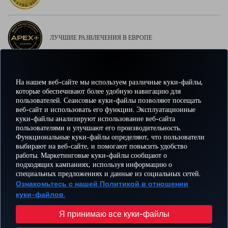
ЛУЧШИЕ РАЗВЛЕЧЕНИЯ В ЕВРОПЕ
На нашем веб-сайте мы используем различные куки-файлы,
ЛУЧШИЙ WI-FI В ЕВРОПЕ
которые обеспечивают более удобную навигацию для
пользователей. Сеансовые куки-файлы позволяют посещать
веб-сайт и использовать его функции. Эксплуатационные
куки-файлы анализируют использование веб-сайта
пользователями и улучшают его производительность.
Facebook
Twitter
Instagram
YouTube
LinkedIn
TikTok
Блог
Pinterest
What
Функциональные куки-файлы определяют, что пользователи
выбирают на веб-сайте, и помогают повысить удобство
работы. Маркетинговые куки-файлы сообщают о
БРОНИРУЙТЕ И
ПРЕДЛОЖЕНИЯ
подходящих кампаниях, используя информацию о
УПРАВЛЯЙТЕ
ВПЕЧАТЛЕНИЕ
И
ПОМОЩЬ
MILES
специальных предложениях и данные из социальных сетей.
БРОНИРОВАНИЕМ
НАПРАВЛЕНИЯ
Ознакомьтесь с нашей Политикой в отношении
куки-файлов.
Перейти
Политика конфиденциальности и куки-файлы
Правовое уведомление
Права пассажира
Я принимаю все куки-файлы
Изменить настройки куки-файлов
План обслуживания клиента Министерства транспорта США