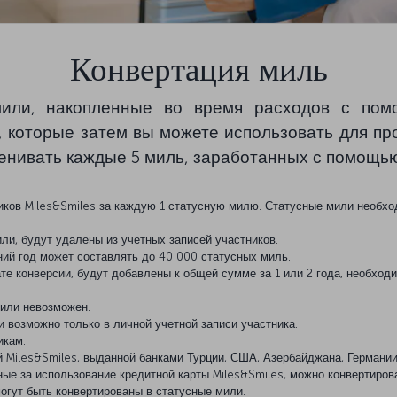
Конвертация миль
мили, накопленные во время расходов с пом
ли, которые затем вы можете использовать для п
енивать каждые 5 миль, заработанных с помощью
ников Miles&Smiles за каждую 1 статусную милю. Статусные мили необх
ли, будут удалены из учетных записей участников.
ий год может составлять до 40 000 статусных миль.
те конверсии, будут добавлены к общей сумме за 1 или 2 года, необхо
мили невозможен.
 возможно только в личной учетной записи участника.
икам.
й Miles&Smiles, выданной банками Турции, США, Азербайджана, Германии
ые за использование кредитной карты Miles&Smiles, можно конвертиров
огут быть конвертированы в статусные мили.