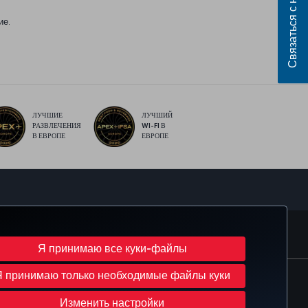
Связаться с нами
ие.
ЛУЧШИЕ
ЛУЧШИЙ
РАЗВЛЕЧЕНИЯ
WI-FI В
В ЕВРОПЕ
ЕВРОПЕ
sApp
MILES
CORPORATE CLUB
TURKISH AIRLINES
Я принимаю все куки-файлы
Я принимаю только необходимые файлы куки
Изменить настройки куки-файлов
ава субъектов данных в ЕС
Изменить настройки