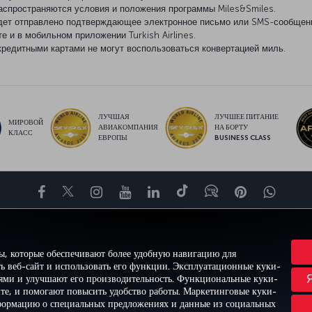
аспространяются условия и положения программы Miles&Smiles.
удет отправлено подтверждающее электронное письмо или SMS-сообщен
е и в мобильном приложении Turkish Airlines.
кредитными картами не могут воспользоваться конвертацией миль.
ЛУЧШАЯ
ЛУЧШЕЕ ПИТАНИЕ
МИРОВОЙ
АВИАКОМПАНИЯ
НА БОРТУ
КЛАСС
ЕВРОПЫ
BUSINESS CLASS
Facebook
Twitter
Instagram
YouTube
LinkedIn
TikTok
Блог
Pinterest
What
ВПЕЧАТЛЕНИЕ
ПРЕДЛОЖЕНИЯ И НАПРАВЛЕНИЯ
ПОМОЩЬ
MILES&S
ы, которые обеспечивают более удобную навигацию для
ь веб-сайт и использовать его функции. Эксплуатационные куки-
лями и улучшают его производительность. Функциональные куки-
йте, и помогают повысить удобство работы. Маркетинговые куки-
ти и куки-файлы
Правовое уведомление
Права пассажира
формацию о специальных предложениях и данные из социальных
а Министерства транспорта США
Пр